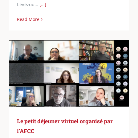
Lévézou...
[...]
Read More
Le petit déjeuner virtuel organisé par
l’AFCC