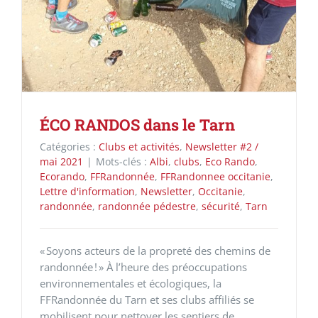
ÉCO RANDOS dans le Tarn
Catégories :
Clubs et activités
,
Newsletter #2 /
mai 2021
|
Mots-clés :
Albi
,
clubs
,
Eco Rando
,
Ecorando
,
FFRandonnée
,
FFRandonnee occitanie
,
Lettre d'information
,
Newsletter
,
Occitanie
,
randonnée
,
randonnée pédestre
,
sécurité
,
Tarn
« Soyons acteurs de la propreté des chemins de
randonnée ! » À l’heure des préoccupations
environnementales et écologiques, la
FFRandonnée du Tarn et ses clubs affiliés se
mobilisent pour nettoyer les sentiers de