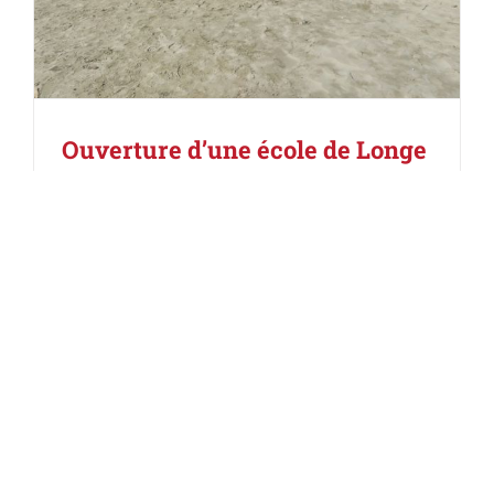
Ouverture d’une école de Longe
Côte en Occitanie
Catégories :
Clubs et activités
,
Longe côte -
Marche Aquatique
,
Newsletter #2 / mai
2021
|
Mots-clés :
championnat
,
clubs
,
école
,
FFRandonnée
,
FFRandonnee occitanie
,
Hérault
,
Lettre d'information
,
longe côte
,
marche
aquatique
,
Sète
,
stages
Ouverture d’une école de Longe Côte en
Occitanie Un cycle expérimental de longe côte /
marche aquatique en collège est lancé à Sète
(34) pour la période de mai/juin 2021 par le club