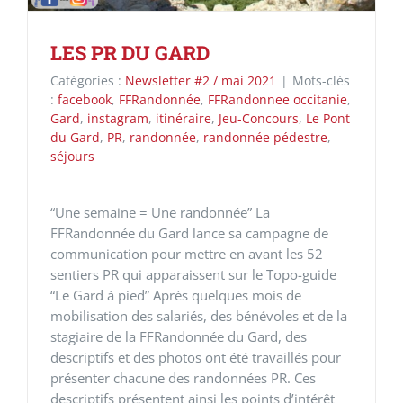
LES PR DU GARD
Catégories :
Newsletter #2 / mai 2021
|
Mots-clés
:
facebook
,
FFRandonnée
,
FFRandonnee occitanie
,
Gard
,
instagram
,
itinéraire
,
Jeu-Concours
,
Le Pont
du Gard
,
PR
,
randonnée
,
randonnée pédestre
,
séjours
“Une semaine = Une randonnée” La
FFRandonnée du Gard lance sa campagne de
communication pour mettre en avant les 52
sentiers PR qui apparaissent sur le Topo-guide
“Le Gard à pied” Après quelques mois de
mobilisation des salariés, des bénévoles et de la
stagiaire de la FFRandonnée du Gard, des
descriptifs et des photos ont été travaillés pour
présenter chacune des randonnées PR. Ces
descriptifs présentent ainsi les points d’intérêt