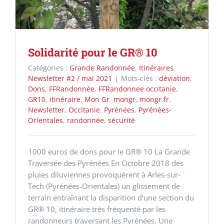
Solidarité pour le GR® 10
Catégories :
Grande Randonnée
,
Itinéraires
,
Newsletter #2 / mai 2021
|
Mots-clés :
déviation
,
Dons
,
FFRandonnée
,
FFRandonnee occitanie
,
GR10
,
itinéraire
,
Mon Gr
,
mongr
,
mongr.fr
,
Newsletter
,
Occitanie
,
Pyrénées
,
Pyrénées-
Orientales
,
randonnée
,
sécurité
1000 euros de dons pour le GR® 10 La Grande
Traversée des Pyrénées En Octobre 2018 des
pluies diluviennes provoquèrent à Arles-sur-
Tech (Pyrénées-Orientales) un glissement de
terrain entraînant la disparition d’une section du
GR® 10, itinéraire très fréquenté par les
randonneurs traversant les Pyrénées. Une