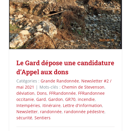
Le Gard dépose une candidature
d’Appel aux dons
Catégories :
Grande Randonnée
,
Newsletter #2 /
mai 2021
|
Mots-clés :
Chemin de Stevenson
,
déviation
,
Dons
,
FFRandonnée
,
FFRandonnee
occitanie
,
Gard
,
Gardon
,
GR70
,
incendie
,
Intempéries
,
itinéraire
,
Lettre d'information
,
Newsletter
,
randonnée
,
randonnée pédestre
,
sécurité
,
Sentiers