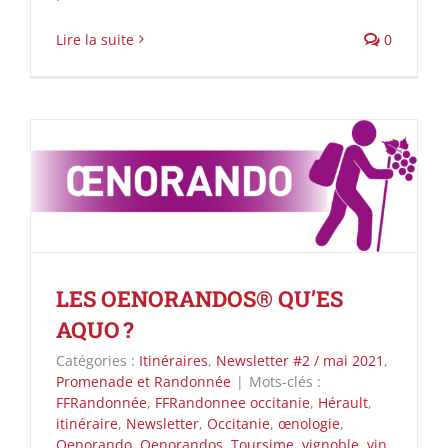
Lire la suite
0
LES OENORANDOS® QU’ES
AQUO ?
Catégories :
Itinéraires
,
Newsletter #2 / mai 2021
,
Promenade et Randonnée
|
Mots-clés :
FFRandonnée
,
FFRandonnee occitanie
,
Hérault
,
itinéraire
,
Newsletter
,
Occitanie
,
œnologie
,
Oenorando
,
Oenorandos
,
Toursime
,
vignoble
,
vin