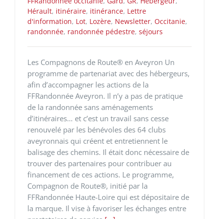
FFRandonnee occitanie
,
Gard
,
GR
,
Hébergeur
,
Hérault
,
itinéraire
,
itinérance
,
Lettre
d'information
,
Lot
,
Lozère
,
Newsletter
,
Occitanie
,
randonnée
,
randonnée pédestre
,
séjours
Les Compagnons de Route® en Aveyron Un
programme de partenariat avec des hébergeurs,
afin d’accompagner les actions de la
FFRandonnée Aveyron. Il n’y a pas de pratique
de la randonnée sans aménagements
d’itinéraires… et c’est un travail sans cesse
renouvelé par les bénévoles des 64 clubs
aveyronnais qui créent et entretiennent le
balisage des chemins. Il était donc nécessaire de
trouver des partenaires pour contribuer au
financement de ces actions. Le programme,
Compagnon de Route®, initié par la
FFRandonnée Haute-Loire qui est dépositaire de
la marque. Il vise à favoriser les échanges entre