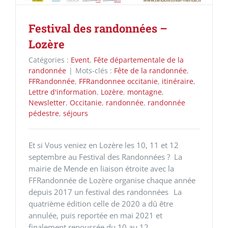
Festival des randonnées –
Lozère
Catégories :
Event
,
Fête départementale de la
randonnée
|
Mots-clés :
Fête de la randonnée
,
FFRandonnée
,
FFRandonnee occitanie
,
itinéraire
,
Lettre d'information
,
Lozère
,
montagne
,
Newsletter
,
Occitanie
,
randonnée
,
randonnée
pédestre
,
séjours
Et si Vous veniez en Lozère les 10, 11 et 12
septembre au Festival des Randonnées ? La
mairie de Mende en liaison étroite avec la
FFRandonnée de Lozère organise chaque année
depuis 2017 un festival des randonnées La
quatrième édition celle de 2020 a dû être
annulée, puis reportée en mai 2021 et
finalement repoussée du 10 au 12