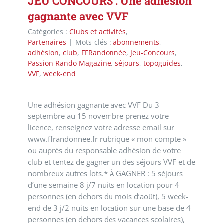
JEU CONCOURS : Une adhésion
gagnante avec VVF
Catégories :
Clubs et activités
,
Partenaires
|
Mots-clés :
abonnements
,
adhésion
,
club
,
FFRandonnée
,
Jeu-Concours
,
Passion Rando Magazine
,
séjours
,
topoguides
,
VVF
,
week-end
Une adhésion gagnante avec VVF Du 3
septembre au 15 novembre prenez votre
licence, renseignez votre adresse email sur
www.ffrandonnee.fr rubrique « mon compte »
ou auprès du responsable adhésion de votre
club et tentez de gagner un des séjours VVF et de
nombreux autres lots.* À GAGNER : 5 séjours
d’une semaine 8 j/7 nuits en location pour 4
personnes (en dehors du mois d’août), 5 week-
end de 3 j/2 nuits en location sur une base de 4
personnes (en dehors des vacances scolaires),