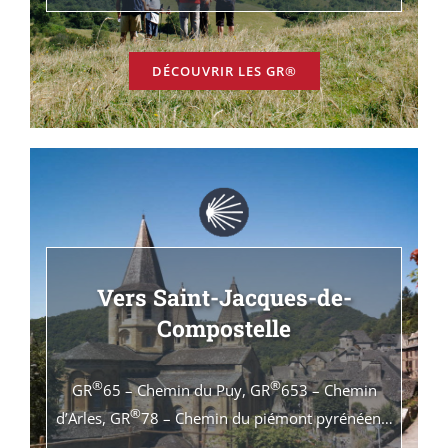
DÉCOUVRIR LES GR®
Vers Saint-Jacques-de-
Compostelle
®
®
GR
65 – Chemin du Puy, GR
653 – Chemin
®
d’Arles, GR
78 – Chemin du piémont pyrénéen…