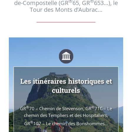
®
®
de-Compostelle (GR
65, GR
653…), le
Tour des Monts d’Aubrac…
Les itinéraires historiques et
culturels
®
®
GR
70 – Chemin de Stevenson, GR
71C – Le
chemin des Templiers et des Hospitaliers,
®
GR
107 – Le chemin des Bonshommes…