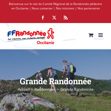
Passer
Bienvenue sur le site du Comité Régional de la Randonnée pédestre
au
en Occitanie |
Nous contacter
|
Nos missions
|
Nos partenaires
contenu
Facebook
X
Rss
Grande Randonnée
Accueil
Randonnées
Grande Randonnée