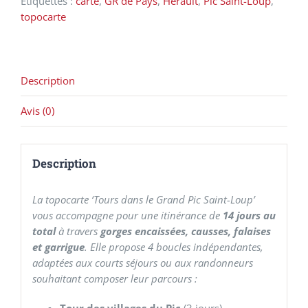
Étiquettes :
carte
,
GR de Pays
,
Hérault
,
Pic Saint-Loup
,
topocarte
Description
Avis (0)
Description
La topocarte ‘Tours dans le Grand Pic Saint-Loup’
vous accompagne pour une itinérance de
14 jours au
total
à travers
gorges encaissées, causses, falaises
et garrigue
. Elle propose 4 boucles indépendantes,
adaptées aux courts séjours ou aux randonneurs
souhaitant composer leur parcours :
Tour des villages du Pic
(3 jours)