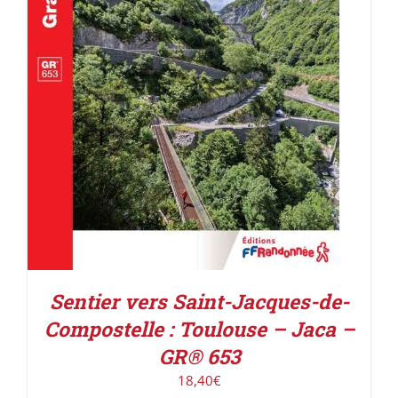
AJOUTER AU PANIER
/
DÉTAILS
Sentier vers Saint-Jacques-de-
Compostelle : Toulouse – Jaca –
GR® 653
18,40
€