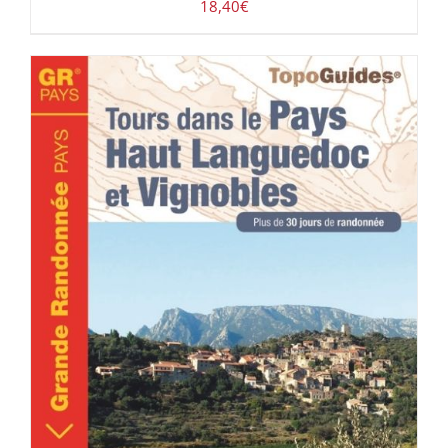
18,40
€
ACHETER LE PRODUIT
/
DÉTAILS