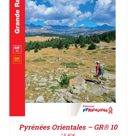
AJOUTER AU PANIER
/
DÉTAILS
Pyrénées Orientales – GR® 10
18,40
€