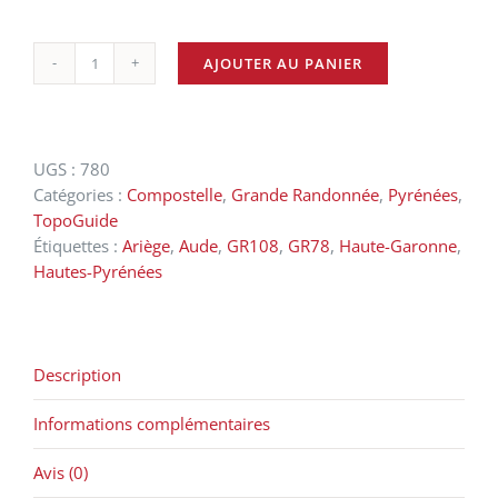
AJOUTER AU PANIER
quantité
de
Le
Chemin
UGS :
780
du
Catégories :
Compostelle
,
Grande Randonnée
,
Pyrénées
,
piémont
TopoGuide
pyrénéen
Étiquettes :
Ariège
,
Aude
,
GR108
,
GR78
,
Haute-Garonne
,
-
Hautes-Pyrénées
GR®
78
Description
Informations complémentaires
Avis (0)