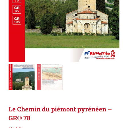
Le Chemin du piémont pyrénéen –
GR® 78