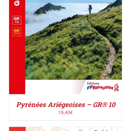
AJOUTER AU PANIER
/
DÉTAILS
Pyrénées Ariégeoises – GR® 10
18,40
€