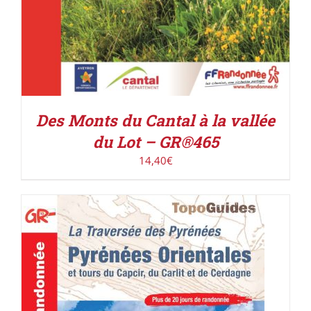
Des Monts du Cantal à la vallée
du Lot – GR®465
14,40
€