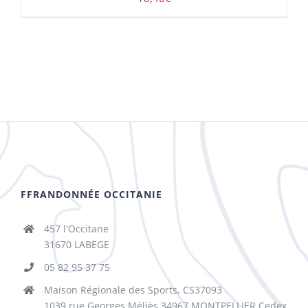
FFRANDONNÉE OCCITANIE
457 l'Occitane
31670 LABEGE
05 82 95 37 75
Maison Régionale des Sports, CS37093
1039 rue Georges Méliès 34967 MONTPELLIER Cedex