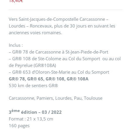
18,40
€
Vers Saint-Jacques-de-Compostelle Carcassonne –
Lourdes – Roncevaux, plus de 30 jours en suivant les
anciennes voies romaines.
Inclus :
– GR® 78 de Carcassonne à St-Jean-Piede-de-Port
– GR® 108 de Ste-Colome au Col du Somport ou au col
de Peyrelue (GR®108A)
– GR® 653 d’Oloron-Ste-Marie au Col du Somport
GR® 78, GR® 65, GR® 108, GR® 108A
530 km de sentiers GR®
Carcassonne, Pamiers, Lourdes, Pau, Toulouse
ème
3
édition – 03 / 2022
Format : 21 x 13,5 cm
160 pages