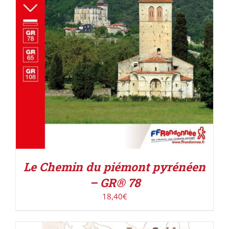
Le Chemin du piémont pyrénéen
– GR® 78
18,40
€