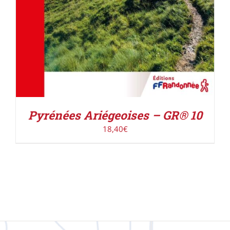
Pyrénées Ariégeoises – GR® 10
18,40
€