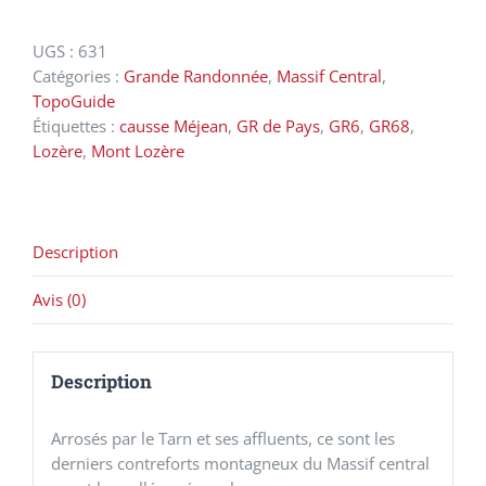
Tours
du
UGS :
631
Mont-
Catégories :
Grande Randonnée
,
Massif Central
,
Lozère
TopoGuide
et
Étiquettes :
causse Méjean
,
GR de Pays
,
GR6
,
GR68
,
du
Lozère
,
Mont Lozère
Causse
Méjean
Description
Avis (0)
Description
Arrosés par le Tarn et ses affluents, ce sont les
derniers contreforts montagneux du Massif central