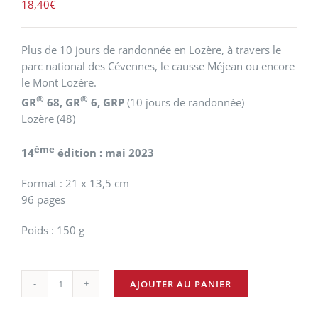
18,40
€
Plus de 10 jours de randonnée en Lozère, à travers le
parc national des Cévennes, le causse Méjean ou encore
le Mont Lozère.
®
®
GR
68, GR
6, GRP
(10 jours de randonnée)
Lozère (48)
ème
14
édition : mai 2023
Format : 21 x 13,5 cm
96 pages
Poids : 150 g
AJOUTER AU PANIER
quantité
de