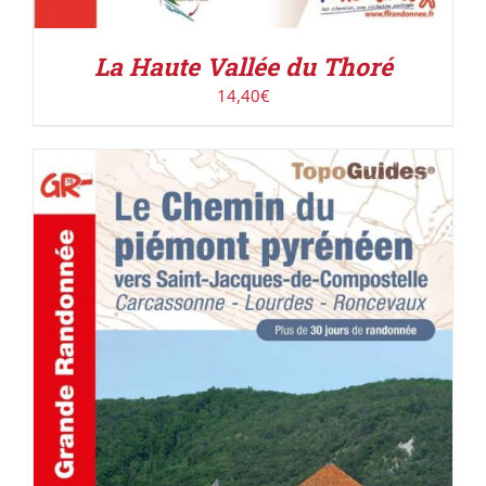
La Haute Vallée du Thoré
14,40
€
AJOUTER AU PANIER
/
DÉTAILS