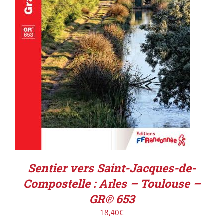
AJOUTER AU PANIER
/
DÉTAILS
Sentier vers Saint-Jacques-de-
Compostelle : Arles – Toulouse –
GR® 653
18,40
€