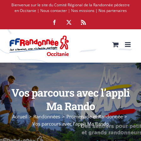
Passer
Bienvenue sur le site du Comité Régional de la Randonnée pédestre
au
en Occitanie |
Nous contacter
|
Nos missions
|
Nos partenaires
contenu
Facebook
X
Rss
Vos parcours avec l’appli
Ma Rando
Accueil
Randonnées
Promenade et Randonnée
Vos parcours avec l’appli Ma Rando