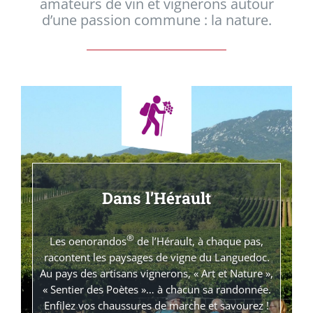
amateurs de vin et vignerons autour
d’une passion commune : la nature.
Dans l’Hérault
®
Les oenorandos
de l’Hérault, à chaque pas,
racontent les paysages de vigne du Languedoc.
Au pays des artisans vignerons, « Art et Nature »,
« Sentier des Poètes »… à chacun sa randonnée.
Enfilez vos chaussures de marche et savourez !