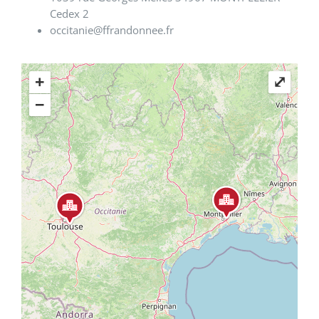
Cedex 2
occitanie@ffrandonnee.fr
+
⤢
−