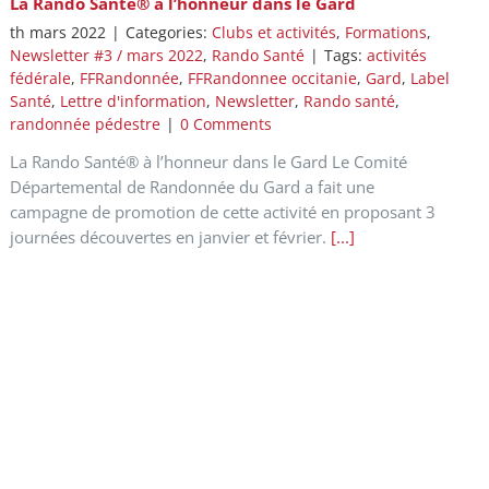
La Rando Santé® à l’honneur dans le Gard
th mars 2022
|
Categories:
Clubs et activités
,
Formations
,
Newsletter #3 / mars 2022
,
Rando Santé
|
Tags:
activités
fédérale
,
FFRandonnée
,
FFRandonnee occitanie
,
Gard
,
Label
Santé
,
Lettre d'information
,
Newsletter
,
Rando santé
,
randonnée pédestre
|
0 Comments
La Rando Santé® à l’honneur dans le Gard Le Comité
Départemental de Randonnée du Gard a fait une
campagne de promotion de cette activité en proposant 3
journées découvertes en janvier et février.
[...]