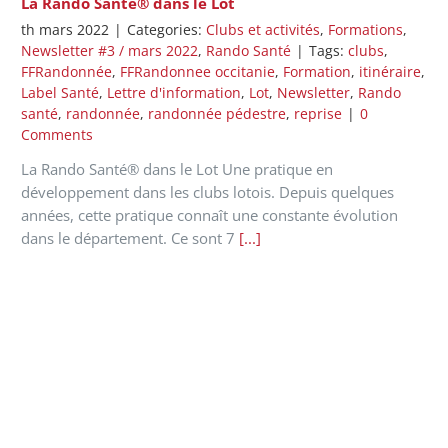
La Rando Santé® dans le Lot
th mars 2022
|
Categories:
Clubs et activités
,
Formations
,
Newsletter #3 / mars 2022
,
Rando Santé
|
Tags:
clubs
,
FFRandonnée
,
FFRandonnee occitanie
,
Formation
,
itinéraire
,
Label Santé
,
Lettre d'information
,
Lot
,
Newsletter
,
Rando
santé
,
randonnée
,
randonnée pédestre
,
reprise
|
0
Comments
La Rando Santé® dans le Lot Une pratique en
développement dans les clubs lotois. Depuis quelques
années, cette pratique connaît une constante évolution
dans le département. Ce sont 7
[...]