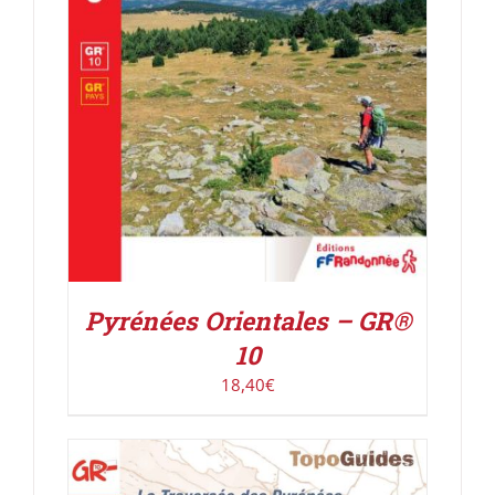
AJOUTER AU PANIER
/
DÉTAILS
Pyrénées Orientales – GR®
10
18,40
€