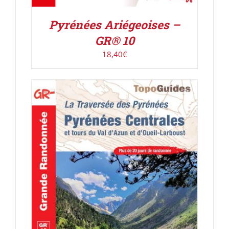
Pyrénées Ariégeoises –
GR® 10
18,40
€
AJOUTER AU PANIER
/
DÉTAILS