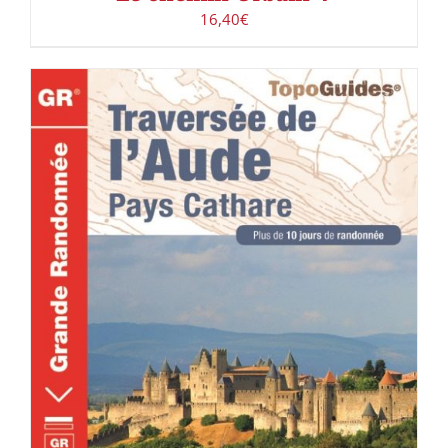
16,40
€
ACHETER LE PRODUIT
/
DÉTAILS