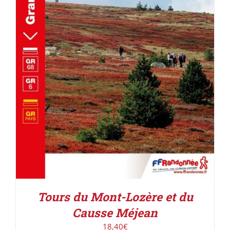
AJOUTER AU PANIER
/
DÉTAILS
Tours du Mont-Lozère et du
Causse Méjean
18,40
€