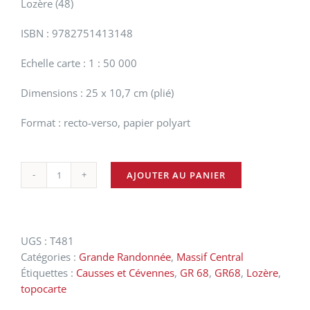
Lozère (48)
ISBN : 9782751413148
Echelle carte : 1 : 50 000
Dimensions : 25 x 10,7 cm (plié)
Format : recto-verso, papier polyart
AJOUTER AU PANIER
quantité
de
Le
tour
UGS :
T481
du
Catégories :
Grande Randonnée
,
Massif Central
Mont-
Étiquettes :
Causses et Cévennes
,
GR 68
,
GR68
,
Lozère
,
Lozère
topocarte