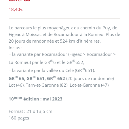
18,40
€
Le parcours le plus moyenâgeux du chemin du Puy, de
Figeac à Moissac et de Rocamadour à la Romieu. Plus de
20 jours de randonnée et 524 km d’itinéraires.
Inclus :
– la variante par Rocamadour (Figeac > Rocamadour >
®
®
La Romieu) par le GR
6 et le GR
652,
®
– la variante par la vallée du Célé (GR
651).
®
®
®
GR
65, GR
651, GR
652
(20 jours de randonnée)
Lot (46), Tarn-et-Garonne (82), Lot-et-Garonne (47)
ème
10
édition : mai 2023
Format : 21 x 13,5 cm
160 pages