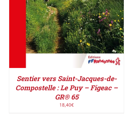
Sentier vers Saint-Jacques-de-
Compostelle : Le Puy – Figeac –
GR® 65
18,40
€