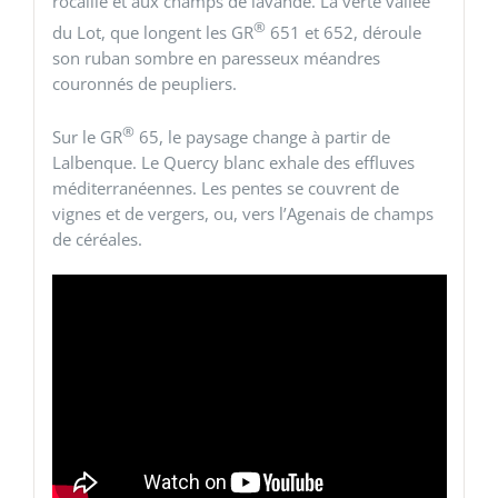
rocaille et aux champs de lavande. La verte vallée
®
du Lot, que longent les GR
651 et 652, déroule
son ruban sombre en paresseux méandres
couronnés de peupliers.
®
Sur le GR
65, le paysage change à partir de
Lalbenque. Le Quercy blanc exhale des effluves
méditerranéennes. Les pentes se couvrent de
vignes et de vergers, ou, vers l’Agenais de champs
de céréales.