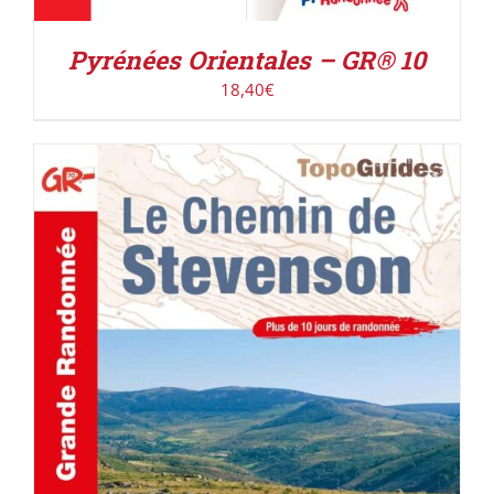
Pyrénées Orientales – GR® 10
18,40
€
AJOUTER AU PANIER
/
DÉTAILS