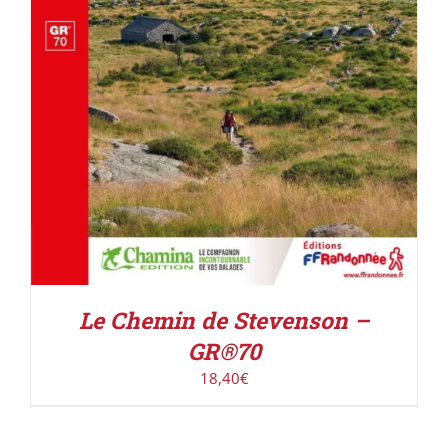
Le Chemin de Stevenson –
GR®70
18,40
€