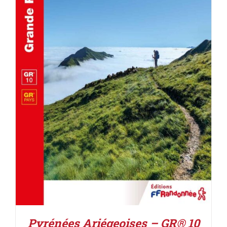
AJOUTER AU PANIER
/
DÉTAILS
Pyrénées Ariégeoises – GR® 10