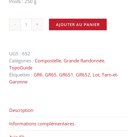
Poids : 250 g
AJOUTER AU PANIER
quantité
de
Sentier
vers
UGS :
652
Saint-
Catégories :
Compostelle
,
Grande Randonnée
,
Jacques-
TopoGuide
de-
Étiquettes :
GR6
,
GR65
,
GR651
,
GR652
,
Lot
,
Tarn-et-
Compostelle
Garonne
:
Figeac
-
Moissac
Description
-
GR®
Informations complémentaires
65
Avis (0)