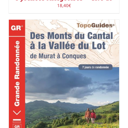
18,40
€
ACHETER LE PRODUIT
/
DÉTAILS