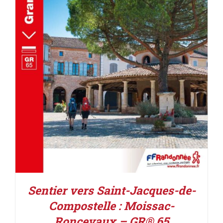
AJOUTER AU PANIER
/
DÉTAILS
Sentier vers Saint-Jacques-de-
Compostelle : Moissac-
Roncevaux – GR® 65