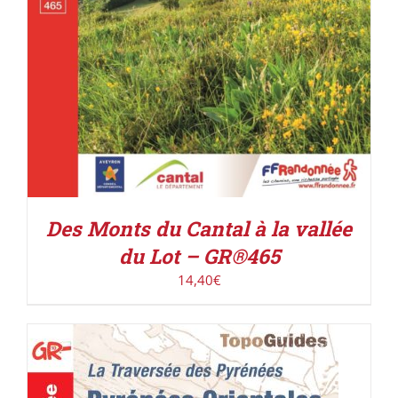
Des Monts du Cantal à la vallée
du Lot – GR®465
14,40
€