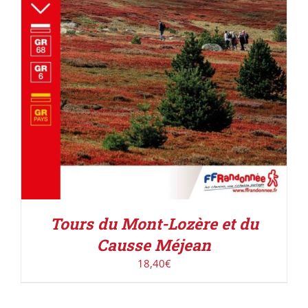
Tours du Mont-Lozère et du
Causse Méjean
18,40
€