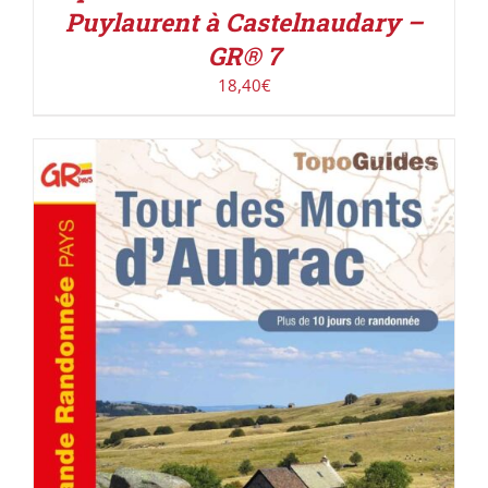
Puylaurent à Castelnaudary –
GR® 7
18,40
€
AJOUTER AU PANIER
/
DÉTAILS