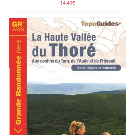
14,40
€
ACHETER LE PRODUIT
/
DÉTAILS