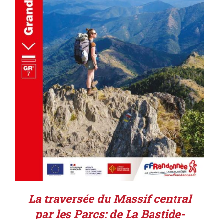
AJOUTER AU PANIER
/
DÉTAILS
La traversée du Massif central
par les Parcs: de La Bastide-