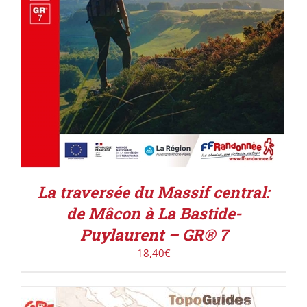
La traversée du Massif central:
de Mâcon à La Bastide-
Puylaurent – GR® 7
18,40
€