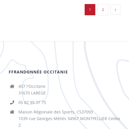
1
2
FFRANDONNÉE OCCITANIE
457 l'Occitane
31670 LABEGE
05 82 95 37 75
Maison Régionale des Sports, CS37093
1039 rue Georges Méliès 34967 MONTPELLIER Cedex
2