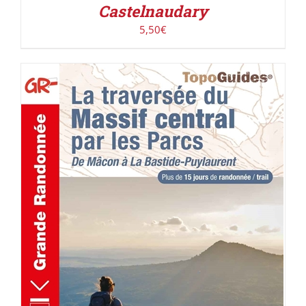
Castelnaudary
5,50
€
AJOUTER AU PANIER
/
DÉTAILS