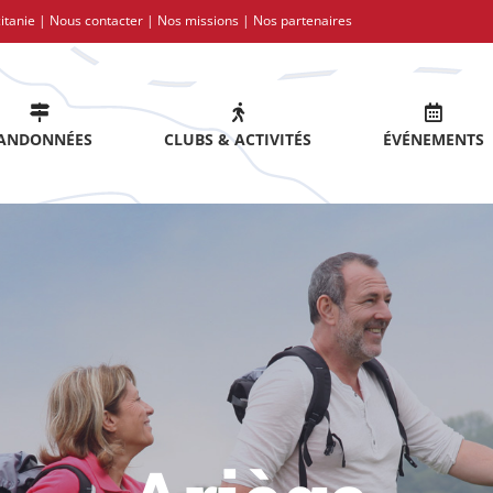
itanie |
Nous contacter
|
Nos missions
|
Nos partenaires
ANDONNÉES
CLUBS & ACTIVITÉS
ÉVÉNEMENTS