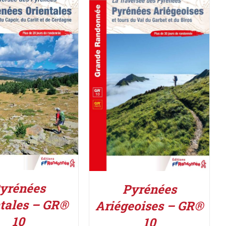
ER AU PANIER
/
AJOUTER AU PANIER
/
DÉTAILS
DÉTAILS
yrénées
Pyrénées
tales – GR®
Ariégeoises – GR®
10
10