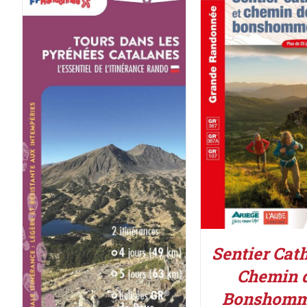
ACHETER LE PROD
DÉTAILS
ACHETER LE PRODUIT
/
DÉTAILS
Sentier Cath
Chemin 
Bonshomm