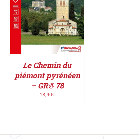
DÉTAILS
Le Chemin du
piémont pyrénéen
– GR® 78
18,40
€