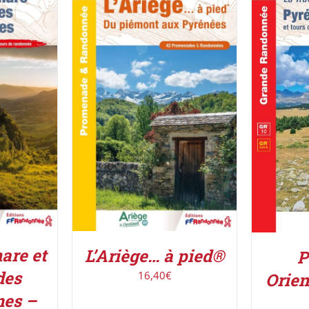
UIT
/
AJOUTER AU PANIER
/
AJOUT
DÉTAILS
are et
L’Ariège… à pied®
P
des
16,40
€
Orien
es –