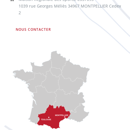
1039 rue Georges Méliès 34967 MONTPELLIER Cedex
2
NOUS CONTACTER