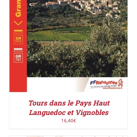
ACHETER LE PRODUIT
/
DÉTAILS
Tours dans le Pays Haut
Languedoc et Vignobles
16,40
€