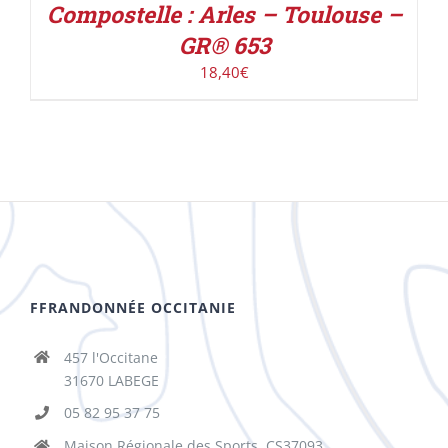
Compostelle : Arles – Toulouse –
GR® 653
18,40
€
FFRANDONNÉE OCCITANIE
457 l'Occitane
31670 LABEGE
05 82 95 37 75
Maison Régionale des Sports, CS37093