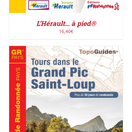
L’Hérault… à pied®
16,40
€