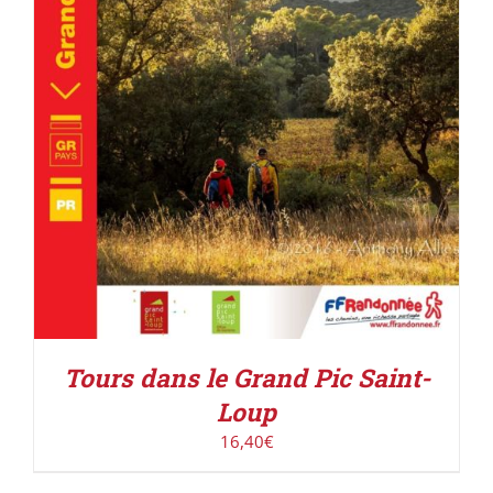
ACHETER LE PRODUIT
/
DÉTAILS
Tours dans le Grand Pic Saint-
Loup
16,40
€