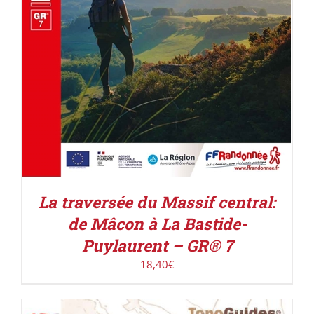
La traversée du Massif central:
de Mâcon à La Bastide-
Puylaurent – GR® 7
18,40
€