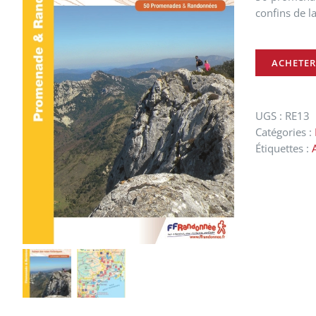
confins de l
ACHETER
UGS :
RE13
Catégories :
Étiquettes :