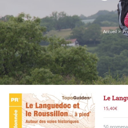
Accueil
Pr
Le Lang
15,40
€
50 promenade