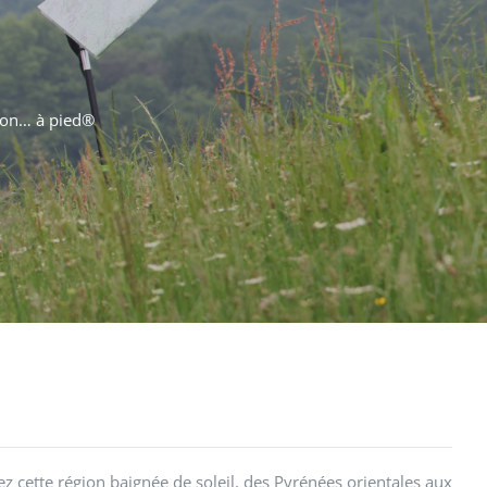
llon… à pied®
 cette région baignée de soleil, des Pyrénées orientales aux