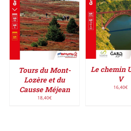
AJOUTER AU PAN
AJOUTER AU PANIER
/
DÉTAILS
DÉTAILS
Le chemin 
Tours du Mont-
V
Lozère et du
16,40
€
Causse Méjean
18,40
€