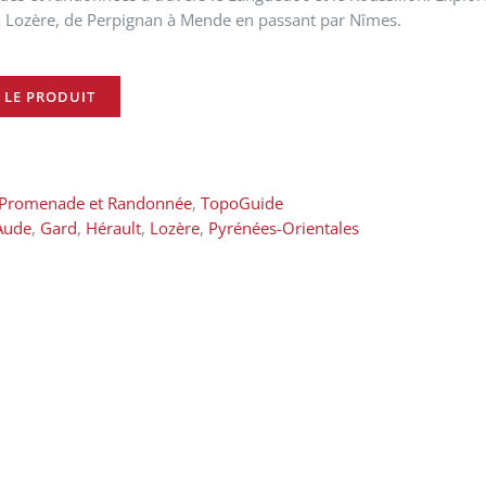
a Lozère, de Perpignan à Mende en passant par Nîmes.
 LE PRODUIT
Promenade et Randonnée
,
TopoGuide
Aude
,
Gard
,
Hérault
,
Lozère
,
Pyrénées-Orientales