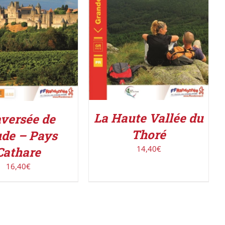
ACHETER LE PRODUIT
/
R LE PRODUIT
/
DÉTAILS
DÉTAILS
La Haute Vallée du
versée de
Thoré
ude – Pays
14,40
€
Cathare
16,40
€