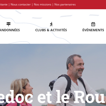
itanie |
Nous contacter
|
Nos missions
|
Nos partenaires
ANDONNÉES
CLUBS & ACTIVITÉS
ÉVÉNEMENTS
doc et le Rou