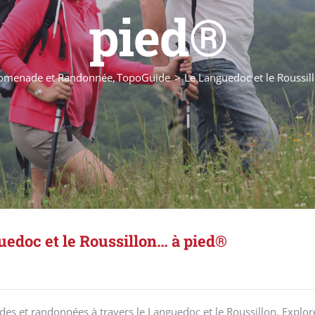
pied®
omenade et Randonnée
TopoGuide
Le Languedoc et le Roussi
uedoc et le Roussillon… à pied®
s et randonnées à travers le Languedoc et le Roussillon. Explorez