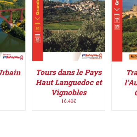
ACHETER LE PRODUIT
/
ACHETE
IER
/
DÉTAILS
Tours dans le Pays
Tra
Urbain
Haut Languedoc et
l’A
Vignobles
16,40
€