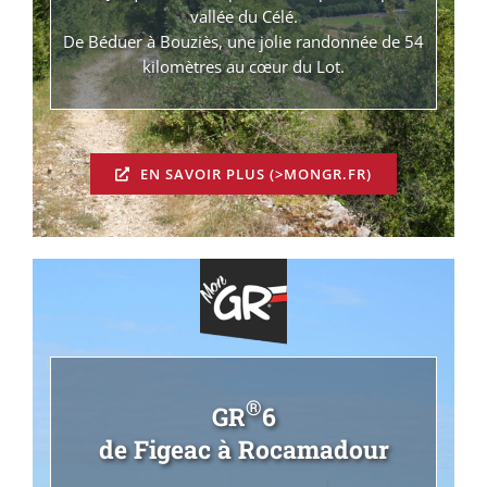
vallée du Célé.
De Béduer à Bouziès, une jolie randonnée de 54
kilomètres au cœur du Lot.
EN SAVOIR PLUS (>MONGR.FR)
®
GR
6
de Figeac à Rocamadour