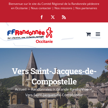
Passer
Bienvenue sur le site du Comité Régional de la Randonnée pédestre
au
en Occitanie |
Nous contacter
|
Nos missions
|
Nos partenaires
contenu
Facebook
X
Rss
Vers Saint-Jacques-de-
Compostelle
Accueil
Randonnées
Grande Randonnée
Vers Saint-Jacques-de-Compostelle