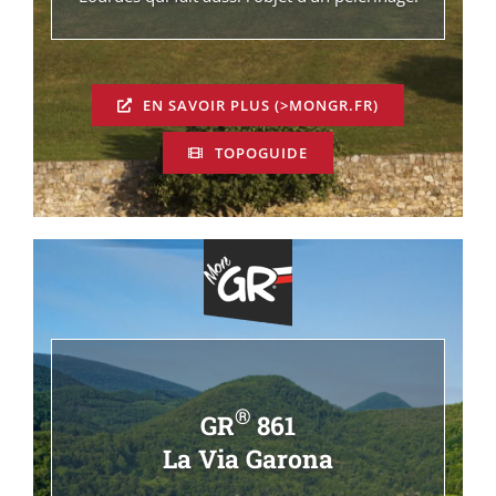
EN SAVOIR PLUS (>MONGR.FR)
TOPOGUIDE
®
GR
861
La Via Garona