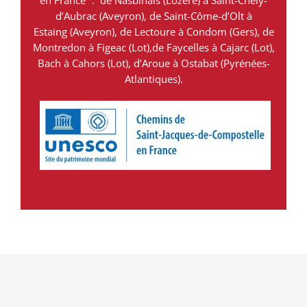
d’Aubrac (Aveyron), de Saint-Côme-d’Olt à
Estaing (Aveyron), de Lectoure à Condom (Gers), de
Montredon à Figeac (Lot),de Faycelles à Cajarc (Lot),
Bach à Cahors (Lot), d’Aroue à Ostabat (Pyrénées-
Atlantiques).
Read More