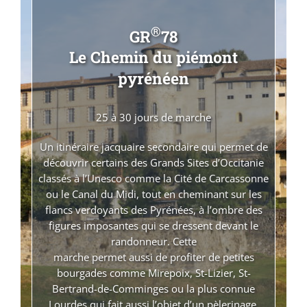
®
GR
78
Le Chemin du piémont
pyrénéen
25 à 30 jours de marche
Un itinéraire jacquaire secondaire qui permet de
découvrir certains des Grands Sites d’Occitanie
classés à l’Unesco comme la Cité de Carcassonne
ou le Canal du Midi, tout en cheminant sur les
flancs verdoyants des Pyrénées, à l’ombre des
figures imposantes qui se dressent devant le
randonneur. Cette
marche permet aussi de profiter de petites
bourgades comme Mirepoix, St-Lizier, St-
Bertrand-de-Comminges ou la plus connue
Lourdes qui fait aussi l’objet d’un pèlerinage.