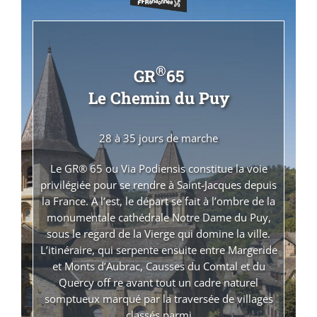
®
GR
65
Le Chemin du Puy
28 à 35 jours de marche
Le GR® 65 ou Via Podiensis constitue la voie
privilégiée pour se rendre à Saint-Jacques depuis
la France. A l’est, le départ se fait à l’ombre de la
monumentale cathédrale Notre Dame du Puy,
sous le regard de la Vierge qui domine la ville.
L’itinéraire, qui serpente ensuite entre Margeride
et Monts d’Aubrac, Causses du Comtal et du
Quercy off re avant tout un cadre naturel
somptueux marqué par la traversée de villages
classés parmi