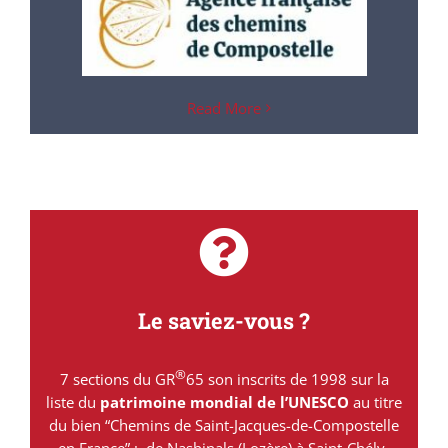
Read More
Le saviez-vous ?
®
7 sections du GR
65 son inscrits de 1998 sur la
liste du
patrimoine mondial de l’UNESCO
au titre
du bien “Chemins de Saint-Jacques-de-Compostelle
en France” : de Nasbinals (Lozère) à Saint-Chély-