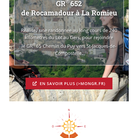
®
GR
652
de Rocamadour à La Romieu
Réalisez une randonnée au long cours de 240
kilomètres du Lot au Gers, pour rejoindre
®
le GR
65 Chemin du Puy vers St-Jacques-de-
Compostelle.
EN SAVOIR PLUS (>MONGR.FR)