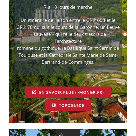
7 à 10 jours de marche
Un itinéraire de liaison entre le GR® 653 et le
GR® 78 qui suit le cours de la Garonne, un fleuve
« sauvage » qui relie deux trésors de
l’architecture
romane ou gothique, la Basilique Saint-Sernin de
Toulouse et la Cathédrale Sainte Marie de Saint-
Bertrand-de-Comminges.
EN SAVOIR PLUS (>MONGR.FR)
TOPOGUIDE