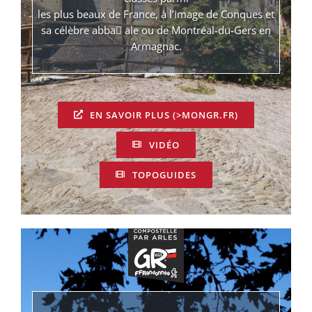
les plus beaux de France, à l’image de Conques et
sa célèbre abba􀆟 ale ou de Montréal-du-Gers en
Armagnac.
EN SAVOIR PLUS (>MONGR.FR)
VIDÉO
TOPOGUIDES