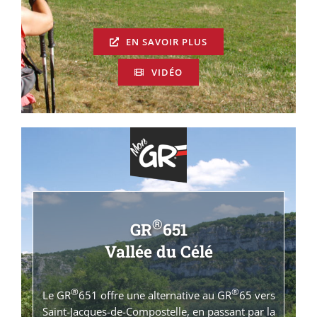
EN SAVOIR PLUS
VIDÉO
®
GR
651
Vallée du Célé
®
®
Le GR
651 offre une alternative au GR
65 vers
Saint-Jacques-de-Compostelle, en passant par la