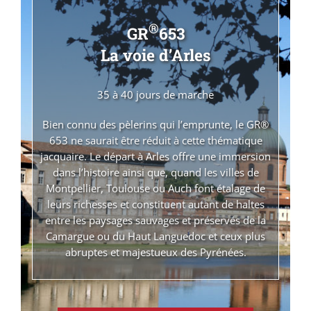
®
GR
653
La voie d’Arles
35 à 40 jours de marche
Bien connu des pèlerins qui l’emprunte, le GR®
653 ne saurait être réduit à cette thématique
jacquaire. Le départ à Arles offre une immersion
dans l’histoire ainsi que, quand les villes de
Montpellier, Toulouse ou Auch font étalage de
leurs richesses et constituent autant de haltes
entre les paysages sauvages et préservés de la
Camargue ou du Haut Languedoc et ceux plus
abruptes et majestueux des Pyrénées.