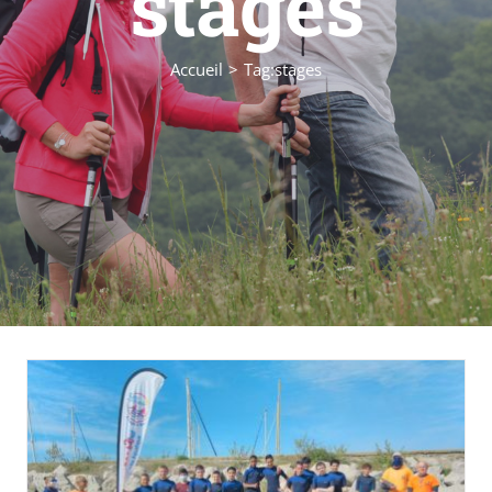
stages
Accueil
Tag:
stages