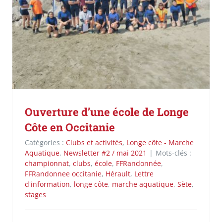
Ouverture d’une école de Longe
Côte en Occitanie
Catégories :
Clubs et activités
,
Longe côte - Marche
Aquatique
,
Newsletter #2 / mai 2021
|
Mots-clés :
championnat
,
clubs
,
école
,
FFRandonnée
,
FFRandonnee occitanie
,
Hérault
,
Lettre
d'information
,
longe côte
,
marche aquatique
,
Sète
,
stages