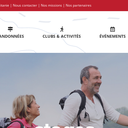
itanie |
Nous contacter
|
Nos missions
|
Nos partenaires
ANDONNÉES
CLUBS & ACTIVITÉS
ÉVÉNEMENTS