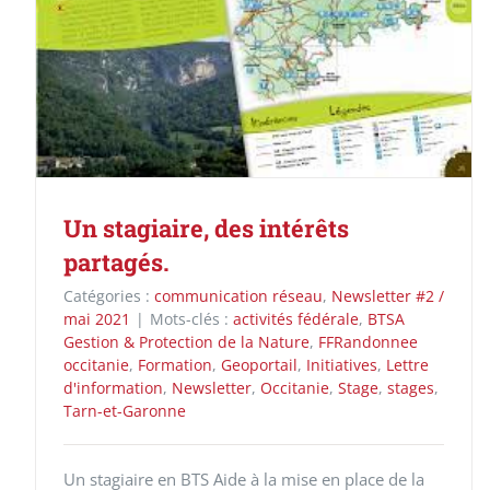
Un stagiaire, des intérêts
partagés.
Catégories :
communication réseau
,
Newsletter #2 /
mai 2021
|
Mots-clés :
activités fédérale
,
BTSA
Gestion & Protection de la Nature
,
FFRandonnee
occitanie
,
Formation
,
Geoportail
,
Initiatives
,
Lettre
d'information
,
Newsletter
,
Occitanie
,
Stage
,
stages
,
Tarn-et-Garonne
Un stagiaire en BTS Aide à la mise en place de la