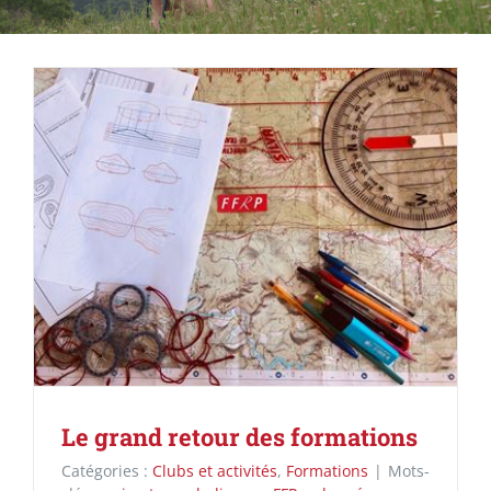
Le grand retour des formations
Catégories :
Clubs et activités
,
Formations
|
Mots-