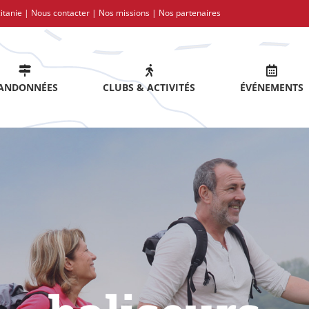
itanie |
Nous contacter
|
Nos missions
|
Nos partenaires
ANDONNÉES
CLUBS & ACTIVITÉS
ÉVÉNEMENTS