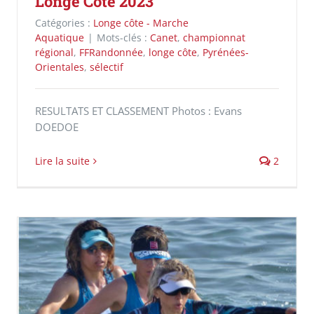
Longe Côte 2023
Catégories :
Longe côte - Marche
Aquatique
|
Mots-clés :
Canet
,
championnat
régional
,
FFRandonnée
,
longe côte
,
Pyrénées-
Orientales
,
sélectif
RESULTATS ET CLASSEMENT Photos : Evans
DOEDOE
Lire la suite
2