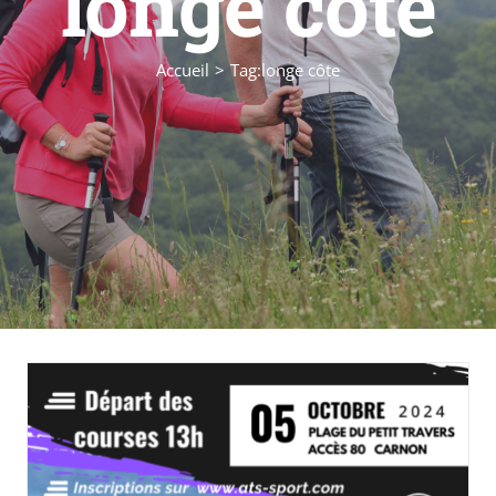
longe côte
Accueil
Tag:
longe côte