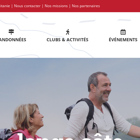
itanie |
Nous contacter
|
Nos missions
|
Nos partenaires
ANDONNÉES
CLUBS & ACTIVITÉS
ÉVÉNEMENTS