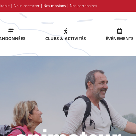
itanie |
Nous contacter
|
Nos missions
|
Nos partenaires
ANDONNÉES
CLUBS & ACTIVITÉS
ÉVÉNEMENTS