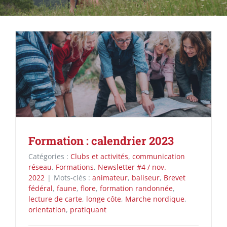
Formation : calendrier 2023
Catégories :
Clubs et activités
,
communication
réseau
,
Formations
,
Newsletter #4 / nov.
2022
|
Mots-clés :
animateur
,
baliseur
,
Brevet
fédéral
,
faune
,
flore
,
formation randonnée
,
lecture de carte
,
longe côte
,
Marche nordique
,
orientation
,
pratiquant