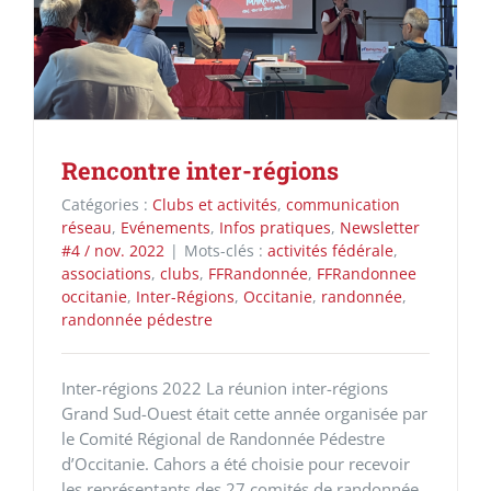
Rencontre inter-régions
Catégories :
Clubs et activités
,
communication
réseau
,
Evénements
,
Infos pratiques
,
Newsletter
#4 / nov. 2022
|
Mots-clés :
activités fédérale
,
associations
,
clubs
,
FFRandonnée
,
FFRandonnee
occitanie
,
Inter-Régions
,
Occitanie
,
randonnée
,
randonnée pédestre
Inter-régions 2022 La réunion inter-régions
Grand Sud-Ouest était cette année organisée par
le Comité Régional de Randonnée Pédestre
d’Occitanie. Cahors a été choisie pour recevoir
les représentants des 27 comités de randonnée