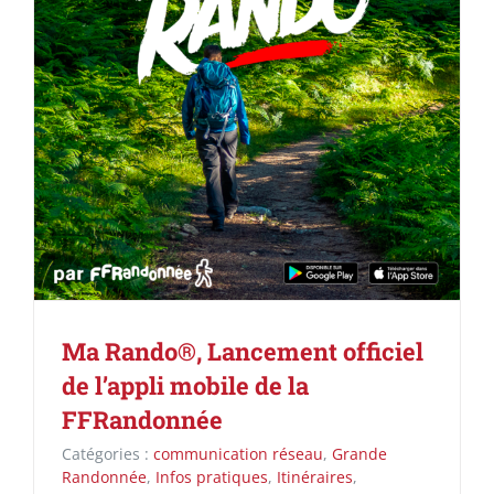
Ma Rando®, Lancement officiel
de l’appli mobile de la
FFRandonnée
Catégories :
communication réseau
,
Grande
Randonnée
,
Infos pratiques
,
Itinéraires
,