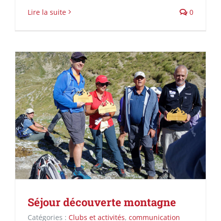
Lire la suite
0
Séjour découverte montagne
Catégories :
Clubs et activités
,
communication