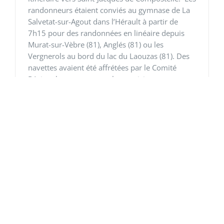
randonneurs étaient conviés au gymnase de La
Salvetat-sur-Agout dans l’Hérault à partir de
7h15 pour des randonnées en linéaire depuis
Murat-sur-Vèbre (81), Anglés (81) ou les
Vergnerols au bord du lac du Laouzas (81). Des
navettes avaient été affrétées par le Comité
Régional pour convoyer les participants au
départ de leur randonnée. Deux itinéraires de
22km et un itinéraire
[...]
Lire la suite
1