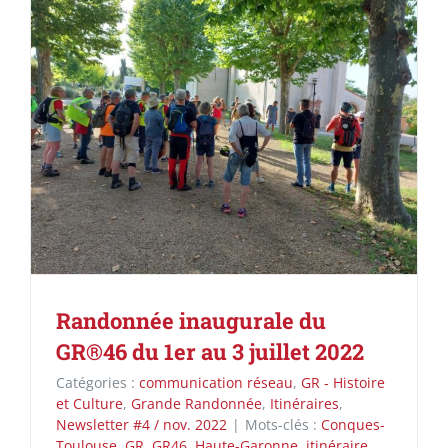
Randonnée inaugurale du
GR®46 du 1er au 3 juillet 2022
Catégories :
communication réseau
,
GR - Histoire
et Culture
,
Grande Randonnée
,
Itinéraires
,
Newsletter #4 / nov. 2022
|
Mots-clés :
Conques-
Toulouse
,
GR
,
GR46
,
Haute-Garonne
,
itinéraire
,