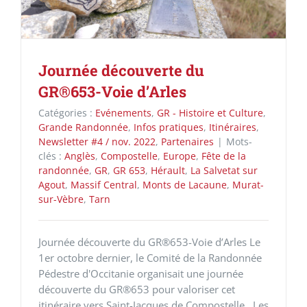
Journée découverte du
GR®653-Voie d’Arles
Catégories :
Evénements
,
GR - Histoire et Culture
,
Grande Randonnée
,
Infos pratiques
,
Itinéraires
,
Newsletter #4 / nov. 2022
,
Partenaires
|
Mots-
clés :
Anglès
,
Compostelle
,
Europe
,
Fête de la
randonnée
,
GR
,
GR 653
,
Hérault
,
La Salvetat sur
Agout
,
Massif Central
,
Monts de Lacaune
,
Murat-
sur-Vèbre
,
Tarn
Journée découverte du GR®653-Voie d’Arles Le
1er octobre dernier, le Comité de la Randonnée
Pédestre d'Occitanie organisait une journée
découverte du GR®653 pour valoriser cet
itinéraire vers Saint-Jacques de Compostelle. Les