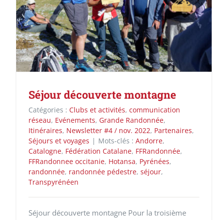
Séjour découverte montagne
Catégories :
Clubs et activités
,
communication
réseau
,
Evénements
,
Grande Randonnée
,
Itinéraires
,
Newsletter #4 / nov. 2022
,
Partenaires
,
Séjours et voyages
|
Mots-clés :
Andorre
,
Catalogne
,
Fédération Catalane
,
FFRandonnée
,
FFRandonnee occitanie
,
Hotansa
,
Pyrénées
,
randonnée
,
randonnée pédestre
,
séjour
,
Transpyrénéen
Séjour découverte montagne Pour la troisième