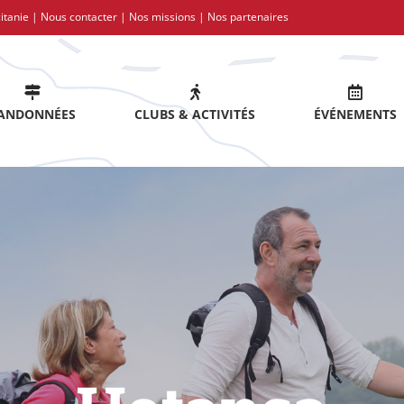
itanie |
Nous contacter
|
Nos missions
|
Nos partenaires
ANDONNÉES
CLUBS & ACTIVITÉS
ÉVÉNEMENTS