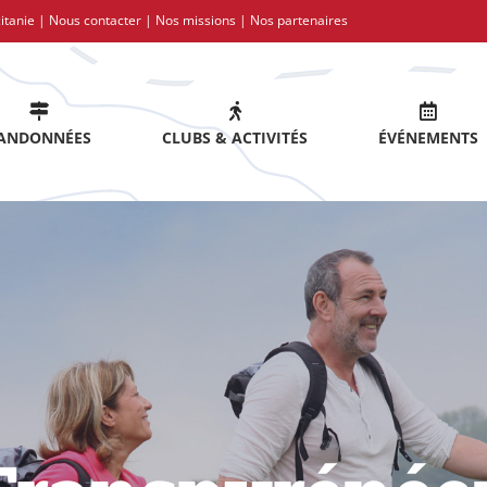
itanie |
Nous contacter
|
Nos missions
|
Nos partenaires
ANDONNÉES
CLUBS & ACTIVITÉS
ÉVÉNEMENTS