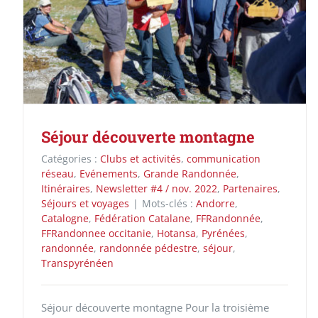
Séjour découverte montagne
Catégories :
Clubs et activités
,
communication
réseau
,
Evénements
,
Grande Randonnée
,
Itinéraires
,
Newsletter #4 / nov. 2022
,
Partenaires
,
Séjours et voyages
|
Mots-clés :
Andorre
,
Catalogne
,
Fédération Catalane
,
FFRandonnée
,
FFRandonnee occitanie
,
Hotansa
,
Pyrénées
,
randonnée
,
randonnée pédestre
,
séjour
,
Transpyrénéen
Séjour découverte montagne Pour la troisième