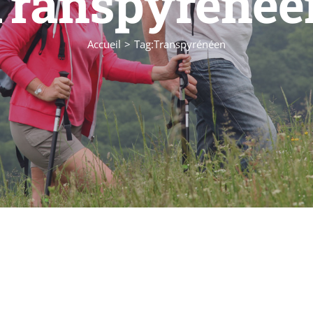
Transpyrénée
Accueil
Tag:
Transpyrénéen