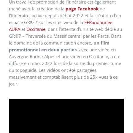
Un travail de promotion de l’itinéraire est également
mené avec la création de la
page Facebook
de
l’itinéraire, active depuis début 2022 et la création d’un
espace GR® 7 sur les sites web de la
FFRandonnée
AURA
et
Occitanie
, dans l’attente d’un site web dédié au
GR®7 – Traversée du Massif central par les Parcs. Dans
le domaine de la communication encore,
un film
promotionnel en deux parties
, avec une vidéo en
Auvergne-Rhône-Alpes et une vidéo en Occitanie, a été
diffusé en mars 2022 lors de la sortie du premier tome
du topoguide. Les vidéos ont été partagées
massivement et comptabilisent plus de 25k vues à ce
jour.