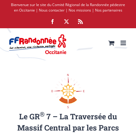
Passer
Bienvenue sur le site du Comité Régional de la Randonnée pédestre
au
en Occitanie |
Nous contacter
|
Nos missions
|
Nos partenaires
contenu
Facebook
X
Rss
®
Le GR
7 – La Traversée du
Massif Central par les Parcs