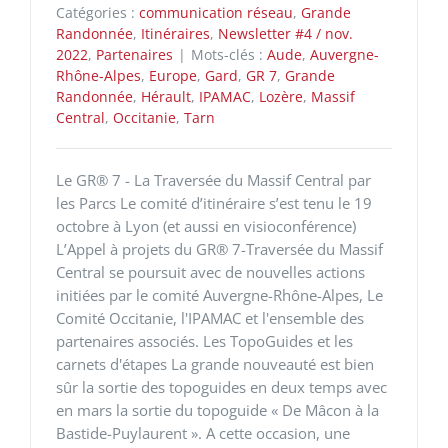
Catégories :
communication réseau
,
Grande
Randonnée
,
Itinéraires
,
Newsletter #4 / nov.
2022
,
Partenaires
|
Mots-clés :
Aude
,
Auvergne-
Rhône-Alpes
,
Europe
,
Gard
,
GR 7
,
Grande
Randonnée
,
Hérault
,
IPAMAC
,
Lozère
,
Massif
Central
,
Occitanie
,
Tarn
Le GR® 7 - La Traversée du Massif Central par
les Parcs Le comité d’itinéraire s’est tenu le 19
octobre à Lyon (et aussi en visioconférence)
L’Appel à projets du GR® 7-Traversée du Massif
Central se poursuit avec de nouvelles actions
initiées par le comité Auvergne-Rhône-Alpes, Le
Comité Occitanie, l'IPAMAC et l'ensemble des
partenaires associés. Les TopoGuides et les
carnets d'étapes La grande nouveauté est bien
sûr la sortie des topoguides en deux temps avec
en mars la sortie du topoguide « De Mâcon à la
Bastide-Puylaurent ». A cette occasion, une