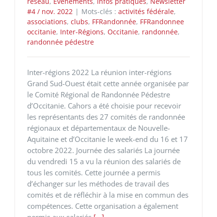
réseau
,
Evénements
,
Infos pratiques
,
Newsletter
#4 / nov. 2022
|
Mots-clés :
activités fédérale
,
associations
,
clubs
,
FFRandonnée
,
FFRandonnee
occitanie
,
Inter-Régions
,
Occitanie
,
randonnée
,
randonnée pédestre
Inter-régions 2022 La réunion inter-régions
Grand Sud-Ouest était cette année organisée par
le Comité Régional de Randonnée Pédestre
d’Occitanie. Cahors a été choisie pour recevoir
les représentants des 27 comités de randonnée
régionaux et départementaux de Nouvelle-
Aquitaine et d’Occitanie le week-end du 16 et 17
octobre 2022. Journée des salariés La journée
du vendredi 15 a vu la réunion des salariés de
tous les comités. Cette journée a permis
d’échanger sur les méthodes de travail des
comités et de réfléchir à la mise en commun des
compétences. Cette organisation a également
permis aux salariés
[...]