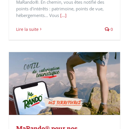
MaRando®. En chemin, vous êtes notifié des
points d'intérêts : patrimoine, points de vue,
hébergements... Vous
[...]
Lire la suite
0
MaRando® pour nos