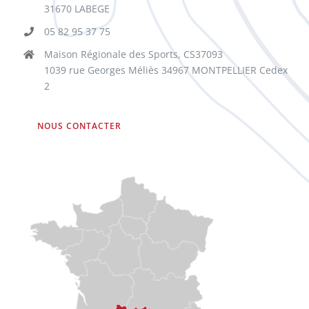
31670 LABEGE
05 82 95 37 75
Maison Régionale des Sports, CS37093
1039 rue Georges Méliès 34967 MONTPELLIER Cedex
2
NOUS CONTACTER