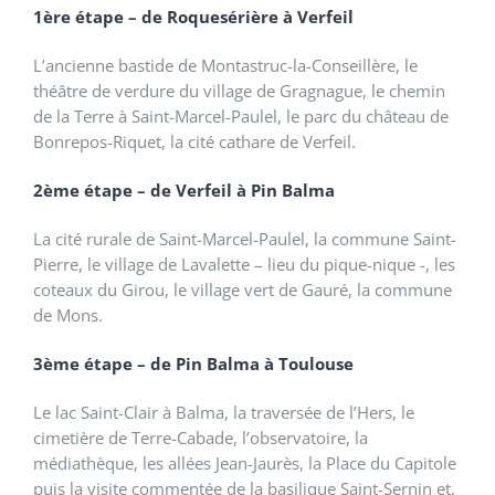
1
è
re
é
tape – de
Roquesérière
à
Verfeil
L
’
ancienne
bastide de Montastruc-la-
Conseill
è
re
, le
th
éâ
tre de verdure du village de Gragnague, le chemin
de la Terre
à
Saint-Marcel-Paulel, le parc du
ch
â
teau
de
Bonrepos-Riquet
,
la
cit
é
cathare
de
V
erfeil
.
2ème étape – de Verfeil à Pin Balma
La cité rurale de Saint-Marcel-Paulel, la commune Saint-
Pierre, le village de Lavalette – lieu du pique-nique -, les
coteaux du Girou, le village vert de Gauré, la commune
de Mons.
3ème étape – de Pin Balma à Toulouse
Le lac Saint-Clair à Balma, la traversée de l’Hers, le
cimetière de Terre-Cabade, l’observatoire, la
médiathèque, les allées Jean-Jaurès, la Place du Capitole
puis la visite commentée de la basilique Saint-Sernin et,