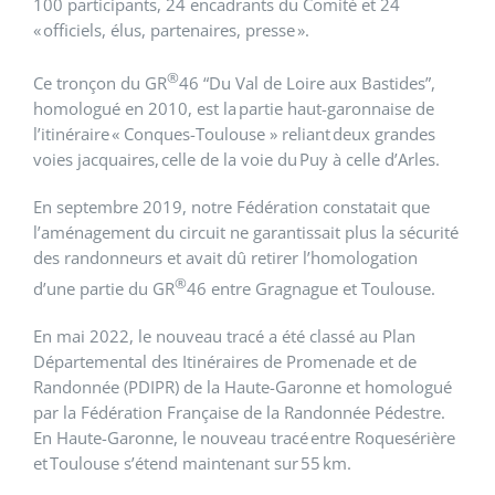
100 participants, 24 encadrants du Comit
é
et 24
« officiels,
é
lus, partenaires, presse ».
®
Ce tron
ç
on du GR
46 “Du Val de Loire aux Bastides”,
homologué en 2010, est la partie haut-garonnaise de
l’itinéraire
«
Conques-Toulouse
» reliant
deux grandes
voies jacquaires, celle de la voie du Puy
à
celle d’Arles.
En septembre 2019, notre F
é
d
é
ration constatait que
l’am
é
nagement du circuit ne garantissait plus la s
é
curit
é
des randonneurs et avait d
û
retirer l’homologation
®
d’une partie du GR
46 entre Gragnague et Toulouse.
En mai 2022, le nouveau trac
é
a
été
classé
au Plan
D
é
partemental des Itin
é
raires de Promenade et de
Randonn
é
e (PDIPR) de la Haute-Garonne et homologu
é
par la F
é
d
é
ration Fran
ç
aise de la Randonn
é
e P
é
destre.
En Haute-Garonne, le nouveau trac
é
entre Roquesérière
et Toulouse s’
é
tend maintenant sur 55 km.