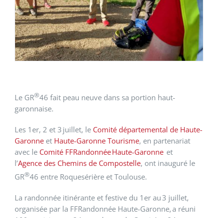
®
Le GR
46 fait peau neuve dans sa portion haut-
garonnais
e.
Les 1er, 2 et 3 juillet, le
Comit
é
d
é
partemental d
e Haute-
Garonne
et
Haute-Garonne Tourisme
, en partenariat
avec le
Comit
é
FFRandonn
é
e
Haute-Garonne
et
l’
Agence des Chemins de Compostelle
, ont inaugur
é
l
e
®
GR
46
entre Roquesé
ri
è
re
et Toulouse.
La randonnée
itiné
rante et festive du 1er au
3 juillet,
organis
é
e par la FFRandonnée Haute-Garonne,
a r
é
uni