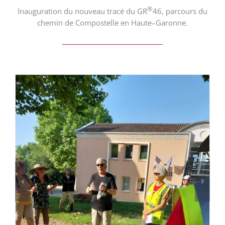
®
I
n
auguration du nouveau trac
é
du GR
46, parcours du
chemin
de Compostelle en H
aut
e
–
G
aronn
e.