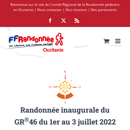
Passer
Bienvenue sur le site du Comité Régional de la Randonnée pédestre
au
en Occitanie |
Nous contacter
|
Nos missions
|
Nos partenaires
contenu
Facebook
X
Rss
Randonnée inaugurale du
®
GR
46 du 1er au 3 juillet 2022