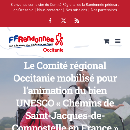
Passer
Bienvenue sur le site du Comité Régional de la Randonnée pédestre
au
en Occitanie |
Nous contacter
|
Nos missions
|
Nos partenaires
contenu
Facebook
X
Rss
Le Comité régional
Occitanie mobilisé pour
l’animation du bien
UNESCO « Chemins de
Saint-Jacques-de-
Compostelle en France »