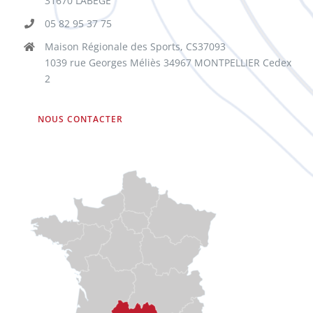
31670 LABEGE
05 82 95 37 75
Maison Régionale des Sports, CS37093
1039 rue Georges Méliès 34967 MONTPELLIER Cedex
2
NOUS CONTACTER