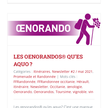
LES OENORANDOS® QU’ES
AQUO ?
Catégories :
Itinéraires
,
Newsletter #2 / mai 2021
,
Promenade et Randonnée
|
Mots-clés :
FFRandonnée
,
FFRandonnee occitanie
,
Hérault
,
itinéraire
,
Newsletter
,
Occitanie
,
œnologie
,
Oenorando
,
Oenorandos
,
Toursime
,
vignoble
,
vin
Les œnorandos® qu'es aquo? C’est une marque