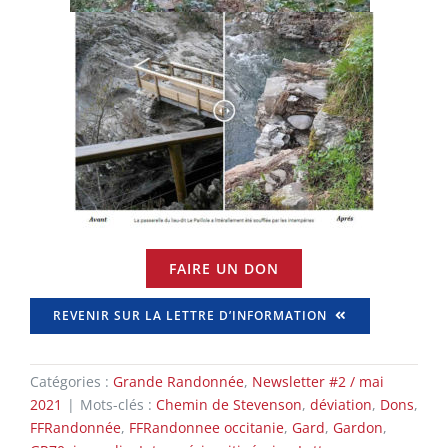
FAIRE UN DON
REVENIR SUR LA LETTRE D’INFORMATION
Catégories :
Grande Randonnée
,
Newsletter #2 / mai
2021
|
Mots-clés :
Chemin de Stevenson
,
déviation
,
Dons
,
FFRandonnée
,
FFRandonnee occitanie
,
Gard
,
Gardon
,