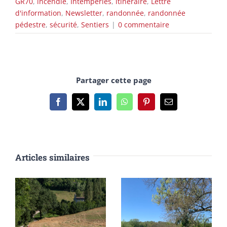
GR70
,
incendie
,
Intempéries
,
itinéraire
,
Lettre
d'information
,
Newsletter
,
randonnée
,
randonnée
pédestre
,
sécurité
,
Sentiers
|
0 commentaire
Partager cette page
Facebook
X
LinkedIn
WhatsApp
Pinterest
Email
Articles similaires