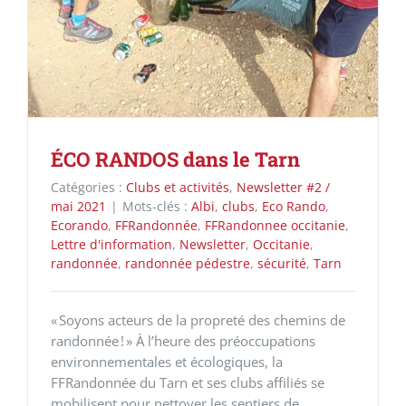
ÉCO RANDOS dans le Tarn
Catégories :
Clubs et activités
,
Newsletter #2 /
mai 2021
|
Mots-clés :
Albi
,
clubs
,
Eco Rando
,
Ecorando
,
FFRandonnée
,
FFRandonnee occitanie
,
Lettre d'information
,
Newsletter
,
Occitanie
,
randonnée
,
randonnée pédestre
,
sécurité
,
Tarn
« Soyons acteurs de la propreté des chemins de
randonnée ! » À l’heure des préoccupations
environnementales et écologiques, la
FFRandonnée du Tarn et ses clubs affiliés se
mobilisent pour nettoyer les sentiers de