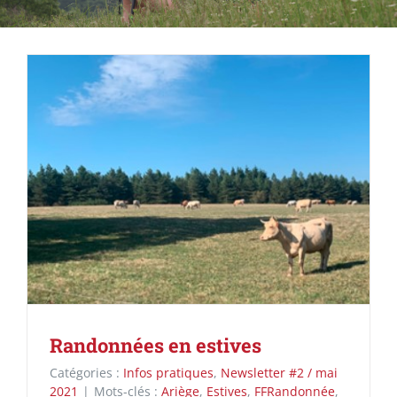
Randonnées en estives
Catégories :
Infos pratiques
,
Newsletter #2 / mai
2021
|
Mots-clés :
Ariège
,
Estives
,
FFRandonnée
,