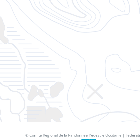
© Comité Régional de la Randonnée Pédestre Occitanie |
Fédérat