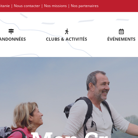
itanie |
Nous contacter
|
Nos missions
|
Nos partenaires
ANDONNÉES
CLUBS & ACTIVITÉS
ÉVÉNEMENTS