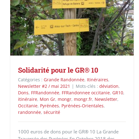
Solidarité pour le GR® 10
Catégories :
Grande Randonnée
,
Itinéraires
,
Newsletter #2 / mai 2021
|
Mots-clés :
déviation
,
Dons
,
FFRandonnée
,
FFRandonnee occitanie
,
GR10
,
itinéraire
,
Mon Gr
,
mongr
,
mongr.fr
,
Newsletter
,
Occitanie
,
Pyrénées
,
Pyrénées-Orientales
,
randonnée
,
sécurité
1000 euros de dons pour le GR® 10 La Grande
Traversée des Pyrénées En Octobre 2018 des