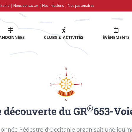
itanie |
Nous contacter
|
Nos missions
|
Nos partenaires
ANDONNÉES
CLUBS & ACTIVITÉS
ÉVÉNEMENTS
®
 découverte du GR
653-Voie
donnée Pédestre d’Occitanie organisait une jour