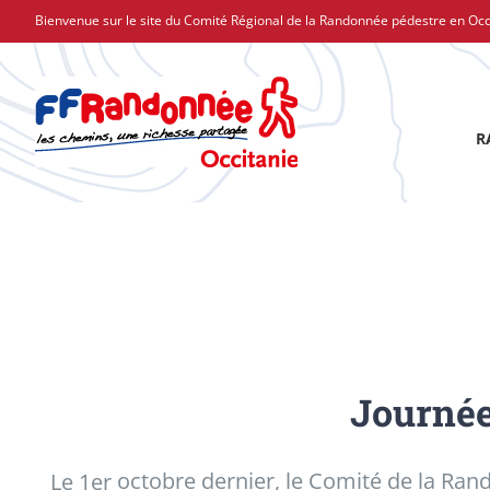
Passer
Bienvenue sur le site du Comité Régional de la Randonnée pédestre en Occ
au
contenu
R
Journée
Le 1
er
octobre dernier, le Comité de la Ran