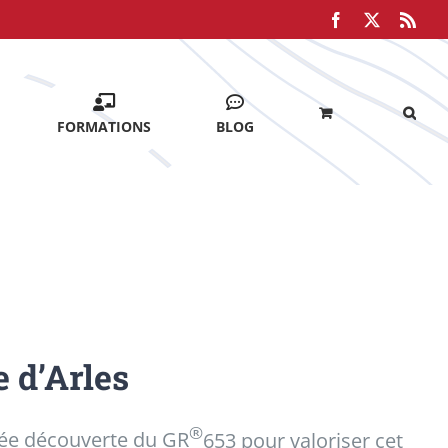
Facebook
X
Rss
FORMATIONS
BLOG
 d’Arles
®
née découverte du GR
653 pour valoriser cet