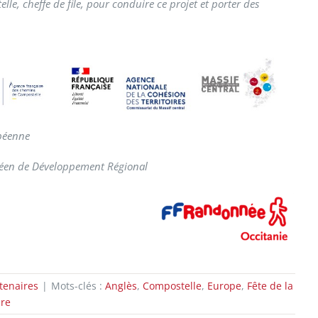
le, cheffe de file, pour conduire ce projet et porter des
opéenne
opéen de Développement Régional
tenaires
|
Mots-clés :
Anglès
,
Compostelle
,
Europe
,
Fête de la
re