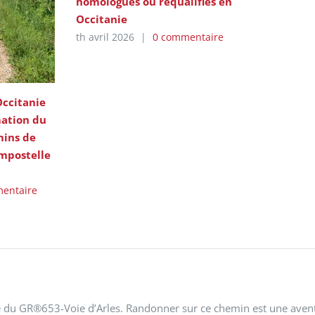
homologués ou requalifiés en
Occitanie
th avril 2026
|
0 commentaire
Occitanie
mation du
ins de
mpostelle
entaire
rte du GR®653-Voie d’Arles. Randonner sur ce chemin est une ave