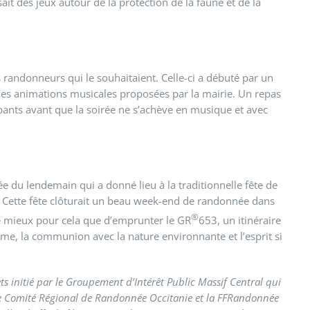
it des jeux autour de la protection de la faune et de la
s randonneurs qui le souhaitaient. Celle-ci a débuté par un
t des animations musicales proposées par la mairie. Un repas
cipants avant que la soirée ne s’achève en musique et avec
née du lendemain qui a donné lieu à la traditionnelle fête de
t. Cette fête clôturait un beau week-end de randonnée dans
®
e mieux pour cela que d’emprunter le GR
653, un itinéraire
me, la communion avec la nature environnante et l’esprit si
ts initié par le Groupement d’Intérêt Public Massif Central qui
s. Le Comité Régional de Randonnée Occitanie et la FFRandonnée