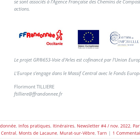
se sont associés à l’Agence Française des Chemins de Compostel
actions.
Le projet GR
®
653-Voie d’Arles est cofinancé par l’Union Eur
L’Europe s’engage dans le Massif Central avec le Fonds Eur
Florimont TILLIERE
ftilliere@ffrandonnee.fr
ndonnée
,
Infos pratiques
,
Itinéraires
,
Newsletter #4 / nov. 2022
,
Par
 Central
,
Monts de Lacaune
,
Murat-sur-Vèbre
,
Tarn
|
1 Commentai