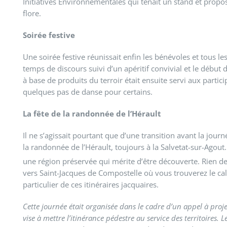
I
nitiatives Environnementales qui tenait un stand et proposa
flore.
Soirée festive
Une soirée festive réunissait enfin les bénévoles et tous le
temps de discours suivi d’un apéritif convivial et le débu
à base de produits du terroir
était ensuite servi aux parti
quelques pas de danse pour certains.
La fête de la randonnée de l’Hérault
Il ne s’agissait pourtant que d’une transition avant la jour
la randonnée de l’Hérault, toujours à la Salvetat-sur-Agou
une région préservée qui mérite d’être découverte. Rien d
vers Saint-Jacques de Compostelle où vous trouverez le cal
particulier de ces itinéraires jacquaires.
Cette journée était organisée dans le cadre d’un appel à proje
vise à mettre l’itinérance pédestre au service des territoire