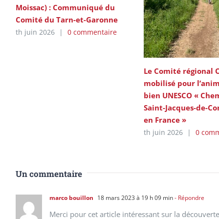
Moissac) : Communiqué du
Comité du Tarn-et-Garonne
th juin 2026
|
0 commentaire
Le Comité régional 
mobilisé pour l’ani
bien UNESCO « Chem
Saint-Jacques-de-Co
en France »
th juin 2026
|
0 comm
Un commentaire
marco bouillon
18 mars 2023 à 19 h 09 min
- Répondre
Merci pour cet article intéressant sur la découve