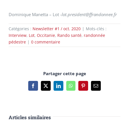
Dominique Manetta – Lot
-lot.president@ffrandonnee.fr
Catégories :
Newsletter #1 / oct. 2020
|
Mots-clés :
Interview
,
Lot
,
Occitanie
,
Rando santé
,
randonnée
pédestre
|
0 commentaire
Partager cette page
Facebook
X
LinkedIn
WhatsApp
Pinterest
Email
Articles similaires