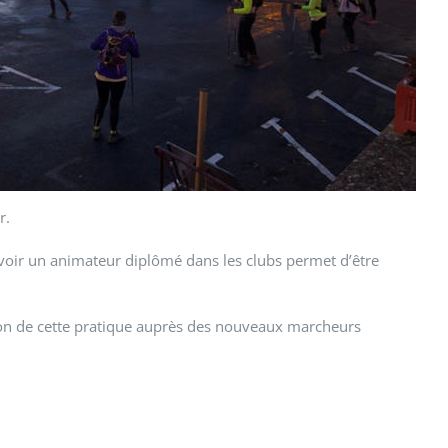
r.
avoir un animateur diplômé dans les clubs permet d’être
ssion de cette pratique auprès des nouveaux marcheurs