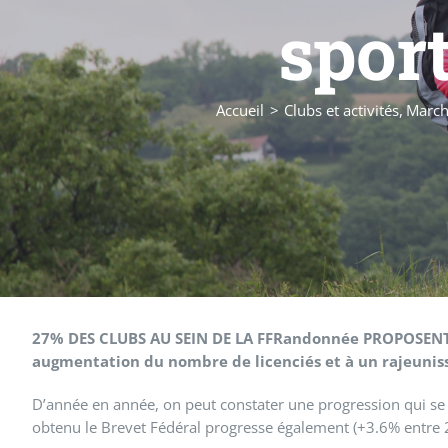
spor
Accueil
Clubs et activités
March
27% DES CLUBS AU SEIN DE LA FFRandonnée PROPOSEN
augmentation du nombre de licenciés et à un rajeunis
D’année en année, on peut constater une progression qui s
obtenu le Brevet Fédéral progresse également (+3.6% entre 2