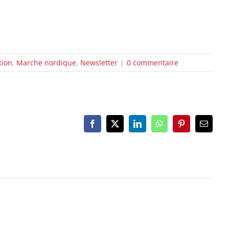
tion
,
Marche nordique
,
Newsletter
|
0 commentaire
Facebook
X
LinkedIn
WhatsApp
Pinterest
Email