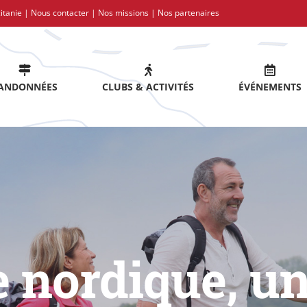
itanie |
Nous contacter
|
Nos missions
|
Nos partenaires
ANDONNÉES
CLUBS & ACTIVITÉS
ÉVÉNEMENTS
 nordique, un