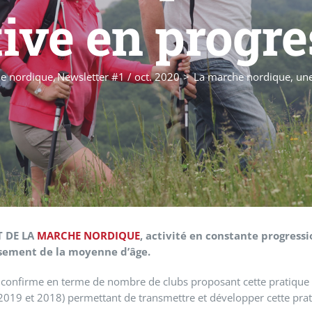
tive en progre
e nordique
Newsletter #1 / oct. 2020
La marche nordique, une
T DE LA
MARCHE NORDIQUE
, activité en constante progres
sement de la moyenne d’âge.
e confirme en terme de nombre de clubs proposant cette pratique
019 et 2018) permettant de transmettre et développer cette prat