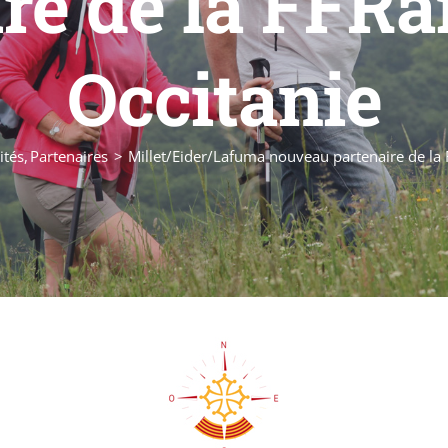
ire de la FFR
Occitanie
ités
Partenaires
Millet/Eider/Lafuma nouveau partenaire de la