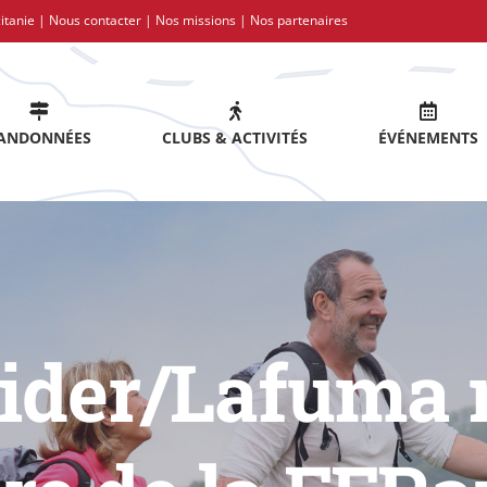
itanie |
Nous contacter
|
Nos missions
|
Nos partenaires
ANDONNÉES
CLUBS & ACTIVITÉS
ÉVÉNEMENTS
Eider/Lafuma