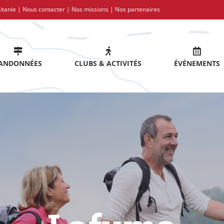
itanie |
Nous contacter
|
Nos missions
|
Nos partenaires
ANDONNÉES
CLUBS & ACTIVITÉS
ÉVÉNEMENTS