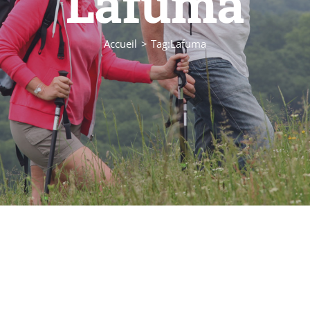
Lafuma
Accueil
Tag:
Lafuma