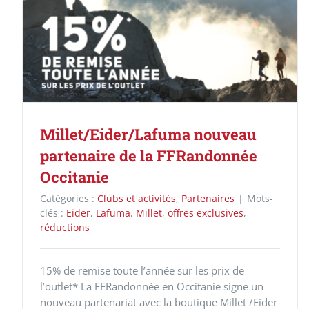
Millet/Eider/Lafuma nouveau
partenaire de la FFRandonnée
Occitanie
Catégories :
Clubs et activités
,
Partenaires
|
Mots-
clés :
Eider
,
Lafuma
,
Millet
,
offres exclusives
,
réductions
15% de remise toute l’année sur les prix de
l’outlet* La FFRandonnée en Occitanie signe un
nouveau partenariat avec la boutique Millet /Eider