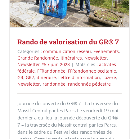
Rando de valorisation du GR® 7
Catégories :
communication réseau
,
Evénements
,
Grande Randonnée
,
Itinéraires
,
Newsletter
,
Newsletter #5 / juin 2023
|
Mots-clés :
activités
fédérale
,
FFRandonnée
,
FFRandonnee occitanie
,
GR
,
GR7
,
itinéraire
,
Lettre d'information
,
Lozère
,
Newsletter
,
randonnée
,
randonnée pédestre
Journée découverte du GR® 7 - La traversée du
Massif Central par les Parcs Le vendredi 19 mai
dernier a eu lieu la Journée découverte du GR®
7 – la traversée du Massif central par les Parcs,
dans le cadre du Festival des randonnées de
Lozère. Cette journée, placée sous le signe du