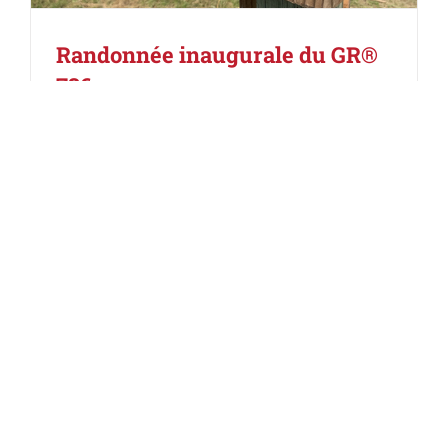
Randonnée inaugurale du GR®
736
Catégories :
Itinéraires
,
Newsletter
,
Newsletter #5
/ juin 2023
,
Partenaires
|
Mots-clés :
FFRandonnée
,
FFRandonnee occitanie
,
Lettre
d'information
,
Occitanie
,
randonnée
,
randonnée
pédestre
,
Tarn
GR® 736 - Gorges et Vallée du Tarn Une
nouvelle itinérance au fil de l'eau Le GR® 736 -
Gorges et Vallée du Tarn née d'un travail
partenarial coordonnée par le Parc naturel
régional des Grands Causses, en lien avec la
Fédération Française de randonnée Pédestre,
l'ANCT, la Région Occitanie, les Départements de
la Lozère, de l'Aveyron et du Tarn, le Parc
national des Cévennes et l'IPAMAC. Cet itinéraire