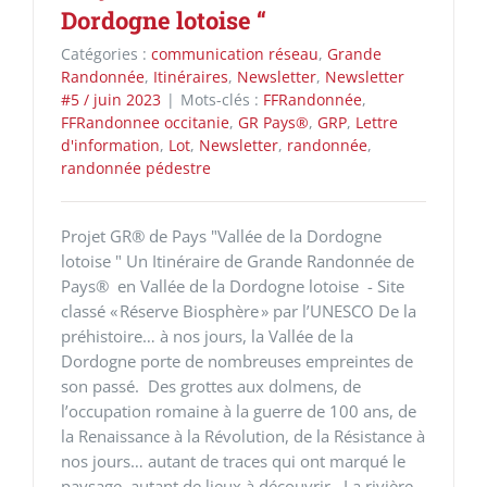
Dordogne lotoise “
Catégories :
communication réseau
,
Grande
Randonnée
,
Itinéraires
,
Newsletter
,
Newsletter
#5 / juin 2023
|
Mots-clés :
FFRandonnée
,
FFRandonnee occitanie
,
GR Pays®
,
GRP
,
Lettre
d'information
,
Lot
,
Newsletter
,
randonnée
,
randonnée pédestre
Projet GR® de Pays "Vallée de la Dordogne
lotoise " Un Itinéraire de Grande Randonnée de
Pays® en Vallée de la Dordogne lotoise - Site
classé « Réserve Biosphère » par l’UNESCO De la
préhistoire… à nos jours, la Vallée de la
Dordogne porte de nombreuses empreintes de
son passé. Des grottes aux dolmens, de
l’occupation romaine à la guerre de 100 ans, de
la Renaissance à la Révolution, de la Résistance à
nos jours… autant de traces qui ont marqué le
paysage, autant de lieux à découvrir. La rivière