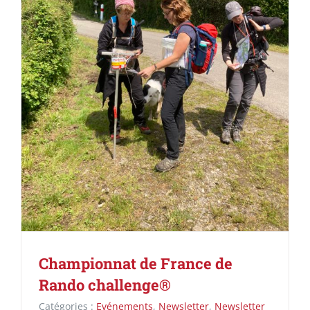
Championnat de France de
Rando challenge®
Catégories :
Evénements
,
Newsletter
,
Newsletter