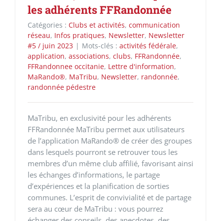
les adhérents FFRandonnée
Catégories :
Clubs et activités
,
communication
réseau
,
Infos pratiques
,
Newsletter
,
Newsletter
#5 / juin 2023
|
Mots-clés :
activités fédérale
,
application
,
associations
,
clubs
,
FFRandonnée
,
FFRandonnee occitanie
,
Lettre d'information
,
MaRando®
,
MaTribu
,
Newsletter
,
randonnée
,
randonnée pédestre
MaTribu, en exclusivité pour les adhérents
FFRandonnée MaTribu permet aux utilisateurs
de l’application MaRando® de créer des groupes
dans lesquels pourront se retrouver tous les
membres d’un même club affilié, favorisant ainsi
les échanges d’informations, le partage
d’expériences et la planification de sorties
communes. L’esprit de convivialité et de partage
sera au cœur de MaTribu : vous pourrez
échanger des conseils, des anecdotes, des