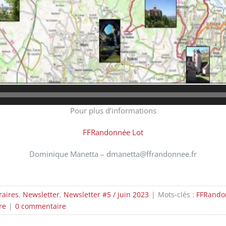
Pour plus d’informations
FFRandonnée Lot
Dominique Manetta – dmanetta@ffrandonnee.fr
raires
,
Newsletter
,
Newsletter #5 / juin 2023
|
Mots-clés :
FFRando
re
|
0 commentaire