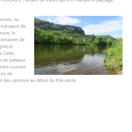
hesses, au
u transport de
leuve, la
 centaines de
gne) et
s. Cette
es en bateaux
ontre-courant.
urs de
s et des camions au début du XXe siècle.