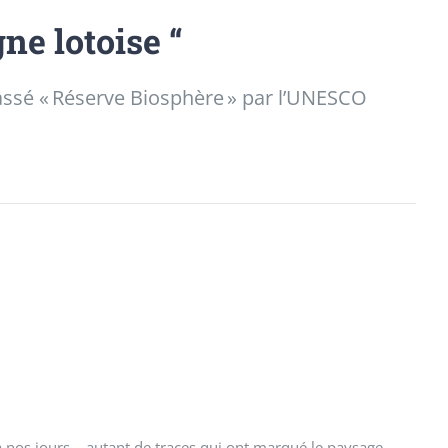
ne lotoise “
assé « Réserve Biosphère » par l’UNESCO
à nos jours… autant de traces qui ont marqué le paysage,