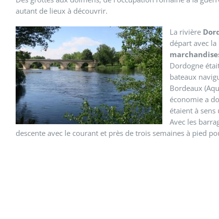
autant de lieux à découvrir.
La rivière
Dor
départ avec la
marchandise
Dordogne était 
bateaux navigu
Bordeaux (Aquit
économie a do
étaient à sens
Avec les barra
descente avec le courant et près de trois semaines à pied pour