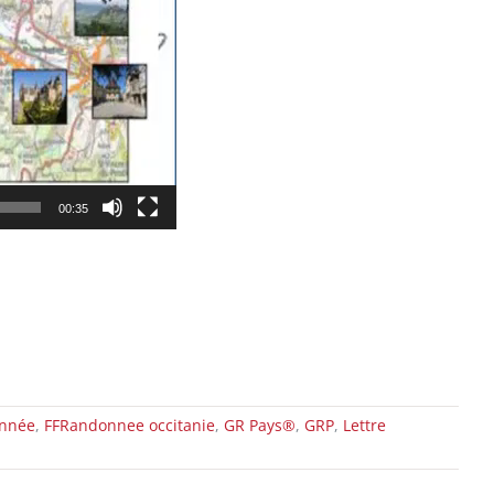
00:35
nnée
,
FFRandonnee occitanie
,
GR Pays®
,
GRP
,
Lettre