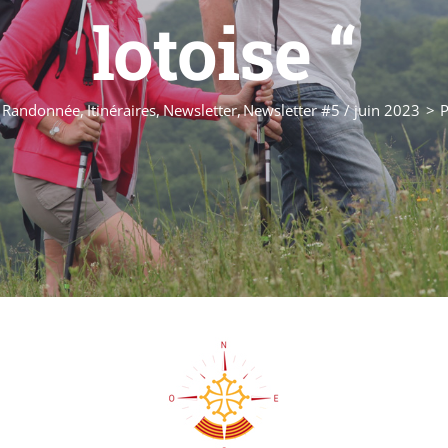
lotoise “
 Randonnée
Itinéraires
Newsletter
Newsletter #5 / juin 2023
P