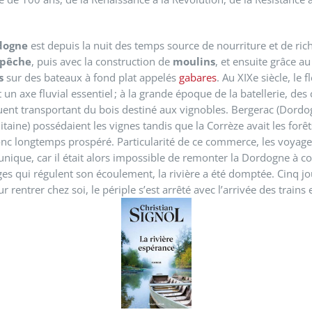
dogne
est depuis la nuit des temps source de nourriture et de ric
pêche
, puis avec la construction de
moulins
, et ensuite grâce a
s
sur des bateaux à fond plat appelés
gabares
. Au XIXe siècle, le f
un axe fluvial essentiel ; à la grande époque de la batellerie, des
ent transportant du bois destiné aux vignobles. Bergerac (Dordo
aine) possédaient les vignes tandis que la Corrèze avait les forêt
nc longtemps prospéré. Particularité de ce commerce, les voyag
 unique, car il était alors impossible de remonter la Dordogne à c
ges qui régulent son écoulement, la rivière a été domptée. Cinq jo
 rentrer chez soi, le périple s’est arrêté avec l’arrivée des train