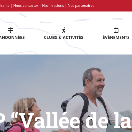
itanie |
Nous contacter
|
Nos missions
|
Nos partenaires
ANDONNÉES
CLUBS & ACTIVITÉS
ÉVÉNEMENTS
P “Vallée de l