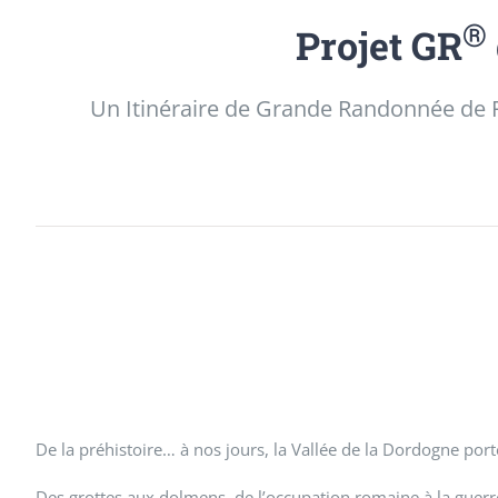
®
Projet GR
Un Itinéraire de Grande Randonnée de P
De la préhistoire… à nos jours, la Vallée de la Dordogne po
Des grottes aux dolmens, de l’occupation romaine à la guerre