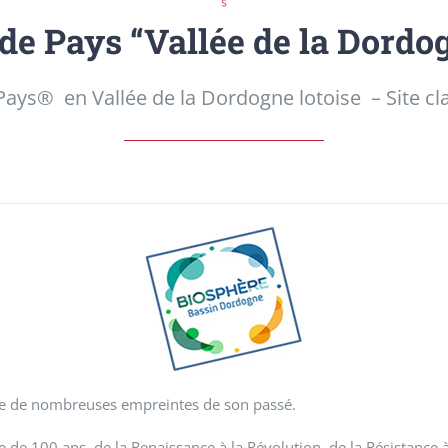
de Pays “Vallée de la Dordog
ays® en Vallée de la Dordogne lotoise – Site cl
rte de nombreuses empreintes de son passé.
 de 100 ans, de la Renaissance à la Révolution, de la Résistance 