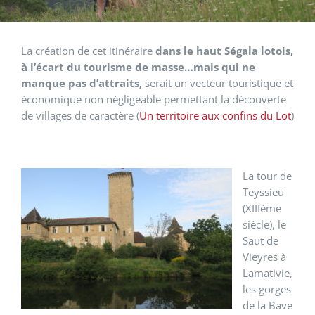
La création de cet itinéraire
dans le haut Ségala lotois,
à l’écart du tourisme de masse…mais qui ne
manque pas d’attraits,
serait un vecteur touristique et
économique non négligeable permettant la découverte
de villages de caractère (
Un territoire aux confins du Lot
)
La tour de
Teyssieu
(XIIIème
siècle), le
Saut de
Vieyres à
Lamativie,
les gorges
de la Bave