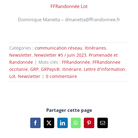
FFRandonnée Lot
Dominique Manetta – dmanetta@ffrandonnee.fr
Catégories :
communication réseau
,
Itinéraires
,
Newsletter
,
Newsletter #5 / juin 2023
,
Promenade et
Randonnée
|
Mots-clés :
FFRandonnée
,
FFRandonnee
occitanie
,
GRP
,
GRPays®
,
itinéraire
,
Lettre d'information
,
Lot
,
Newsletter
|
0 commentaire
Partager cette page
Facebook
X
LinkedIn
WhatsApp
Pinterest
Email