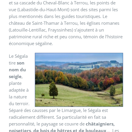
et sa cascade du Cheval-Blanc à Terrou, les points de
vue (Labastide-du-Haut-Mont) sont des sites parmi les
plus mentionnés dans les guides touristiques. Le
château de Saint-Thamar à Terrou, les églises romanes
(Latouille-Lentillac, Frayssinhes) s’ajoutent à un
patrimoine rural riche et peu connu, témoin de l’histoire
économique ségaline.
Le Ségala
tire
son
nom du
seigle
,
plante
adaptée à
la nature
du terroir.
Séparé des causses par le Limargue, le Ségala est
radicalement différent. Sa particularité en fait sa
personnalité, le paysage se couvre de
châtaigniers,
noisetiers, de bois de hêtres et de bouleaux
… Les