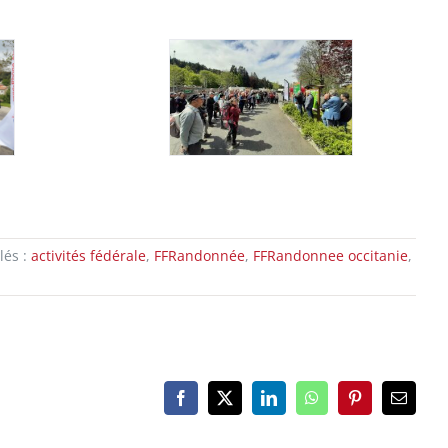
lés :
activités fédérale
,
FFRandonnée
,
FFRandonnee occitanie
,
Facebook
X
LinkedIn
WhatsApp
Pinterest
Email