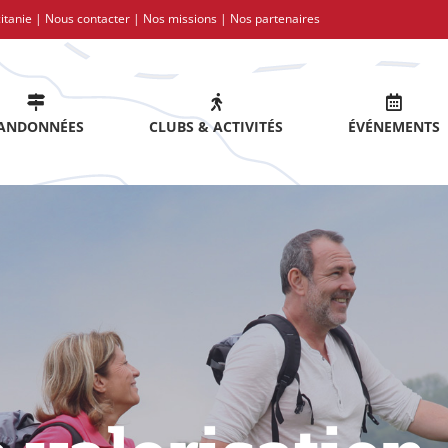
itanie |
Nous contacter
|
Nos missions
|
Nos partenaires
ANDONNÉES
CLUBS & ACTIVITÉS
ÉVÉNEMENTS