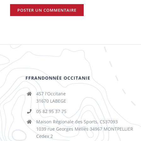
FFRANDONNÉE OCCITANIE
457 l'Occitane
31670 LABEGE
05 82 95 37 75
Maison Régionale des Sports, CS37093
1039 rue Georges Méliès 34967 MONTPELLIER
Cedex 2