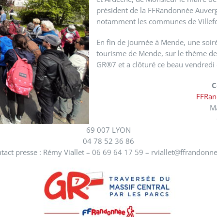
président de la FFRandonnée Auver
notamment les communes de Villefort
En fin de journée à Mende, une soir
tourisme de Mende, sur le thème des 
GR®7 et a clôturé ce beau vendredi
C
FFRan
Ma
69 007 LYON
04 78 52 36 86
tact presse : Rémy Viallet – 06 69 64 17 59 – rviallet@ffrandonne