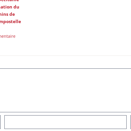
mation du
ins de
mpostelle
entaire