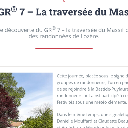
®
 GR
7 – La traversée du Mass
®
née découverte du GR
7 – la traversée du Massif c
des randonnées de Lozère.
Cette journée, placée sous le signe 
groupes de randonneurs, l’un en part
de se rejoindre à la Bastide-Puylaur
randonneurs ont ainsi participé à ce
festivités sous une météo clémente, 
Dans le même temps, une signalétiq
Danielle Mouffard et Claudette Bea
et Ardèche, de Monsieur le maire de 