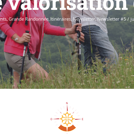
 valorisation
nts
Grande Randonnée
Itinéraires
Newsletter
Newsletter #5 / j