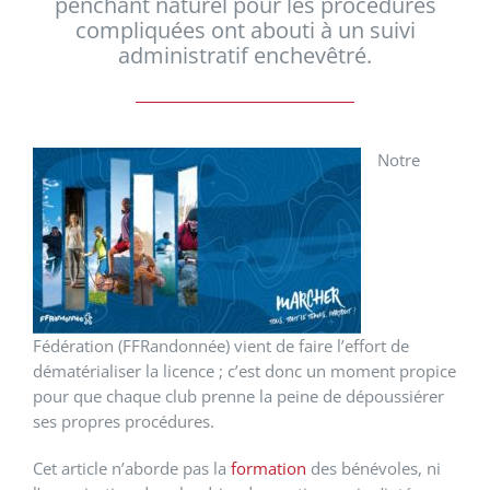
penchant naturel pour les procédures
compliquées ont abouti à un suivi
administratif enchevêtré.
Notre
Fédération (FFRandonnée) vient de faire l’effort de
dématérialiser la licence ; c’est donc un moment propice
pour que chaque club prenne la peine de dépoussiérer
ses propres procédures.
Cet article n’aborde pas la
formation
des bénévoles, ni