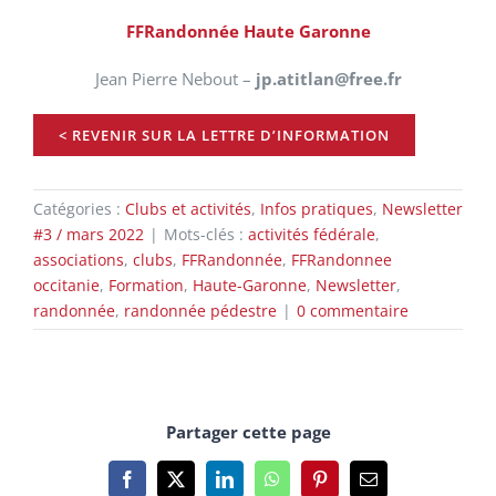
FFRandonnée Haute Garonne
Jean Pierre Nebout –
jp.atitlan@free.fr
< REVENIR SUR LA LETTRE D’INFORMATION
Catégories :
Clubs et activités
,
Infos pratiques
,
Newsletter
#3 / mars 2022
|
Mots-clés :
activités fédérale
,
associations
,
clubs
,
FFRandonnée
,
FFRandonnee
occitanie
,
Formation
,
Haute-Garonne
,
Newsletter
,
randonnée
,
randonnée pédestre
|
0 commentaire
Partager cette page
Facebook
X
LinkedIn
WhatsApp
Pinterest
Email